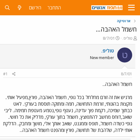
התחבר
הירשם
ארוטיקה
חשמל האהבה...
פ
פ
טוליפ.
8/7/01
ו
ו
ת
ר
טוליפ.
ט
ח
ס
New member
ה
ם
נ
ב
ו
ת
#1
8/7/01
ש
א
א
ר
חשמל האהבה...
י
ך
מרגיש את זה זורם מחלחל בכל גופי, חשמל האהבה, פורץ,מפעיל אותי..
מקצות בהונותי, זורמת התחושה, חמה ומתוקה תוססת בעורקי.. לאט
כבתוך שמיכה, רקמת פוך עדינה, נעטף גופי,נטמע מעטפת חמימה.. ליבי
שואב,דוחס מחשב להתפוצץ, חשמל בתוך עורקי, מדליק את כל חושי..
גופי כשדה חשמל, תופס וממגנט, שואב אותך אלי, מושך ומחבק.. הדלקת
אותי ילדה, שלהבת של תחושה, פורץ ומהפנט חשמל האהבה...