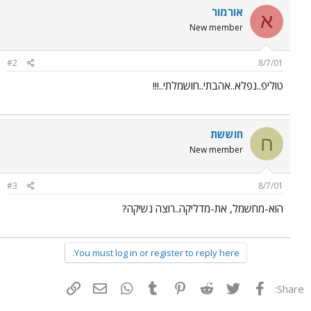
אורמור
א
New member
#2
8/7/01
טוליפ..נפלא..אהבתי..חושמלתי..!!!
חוששת
ח
New member
#3
8/7/01
הוא-מחשמל, את-מדליקה..רוצה נשיקה?
You must log in or register to reply here.
פייסבוק
Twitter
Reddit
Pinterest
Tumblr
WhatsApp
דואר אלקטרוני
הוסף קישור
Share: