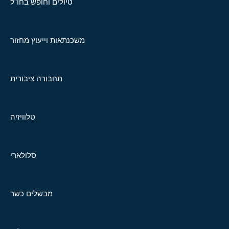
טיולים וחופש בחו"ל
משכנתאות וייעוץ מחזור
תחבורה ציבורית
טלוויזיה
סלולארי
מבשלים כשר