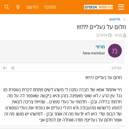
התחבר
הירשם
חלומות
חלום על נעליים ???!!!
פ
פ
מרפי
2/7/01
ו
ו
ת
ר
מרפי
מ
ח
ס
New member
ה
ם
נ
ב
ו
ת
#1
2/7/01
ש
א
א
ר
חלום על נעליים ???!!!
י
ך
היי אתמול אמא של חברה נתנה לי משהו לשים מתחת לכרית (עופרת כזו
נגד עין הרע / לא שאני מאמינה בזה) והיא ביקשה שאספר לה על מה
חלמתי בלילה. ובכן - חלמתי על נעלי ספורט... שהייתי צריכה לצאת
למסע כלשהוא מהעבודה ולא היו לי נעליים אז נעלתי את נעלי הספורט
של הבוס שלי. היא לא יודעת מה זה אומר ובכן - למישהו יש מושג מה זה
אומר חלום על נעליים? תודה ואחלה יום לכולם אני