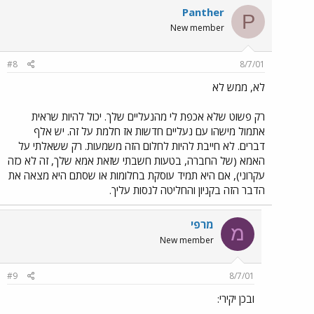
Panther
P
New member
#8
8/7/01
לא, ממש לא
רק פשוט שלא אכפת לי מהנעליים שלך. יכול להיות שראית
אתמול מישהו עם נעליים חדשות אז חלמת על זה. יש אלף
דברים. לא חייבת להיות לחלום הזה משמעות. רק ששאלתי על
האמא (של החברה, בטעות חשבתי שזאת אמא שלך, זה לא כזה
עקרוני), אם היא תמיד עוסקת בחלומות או שסתם היא מצאה את
הדבר הזה בקניון והחליטה לנסות עליך.
מרפי
מ
New member
#9
8/7/01
ובכן יקירי: