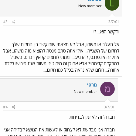
L
New member
#3
3/7/01
והקשר הוא....?!
אל תעלב או משהו, אבל לא מצאתי שום קשר בין החלום שלך
לחלום של השנייה... אולי אתה סתם מנסה להוציא מזה משהו.. אבל
אחי, זה אינטרנט, להרגיע.... וממתי לוחצים קלאץ רברס, בשביל
להתקדם קדימה!? אלא אם כן זה היה ג`יני מעוות שג`ז פירושו ללכת
אחורה... חלום שלא נראה בכלל כמו חלום....
מרפי
מ
New member
#4
3/7/01
חברה` זה לא זמן לבדיחות
חברה אני מבקשת לא לצחוק או לעשות את הנושא לבדיחה אני