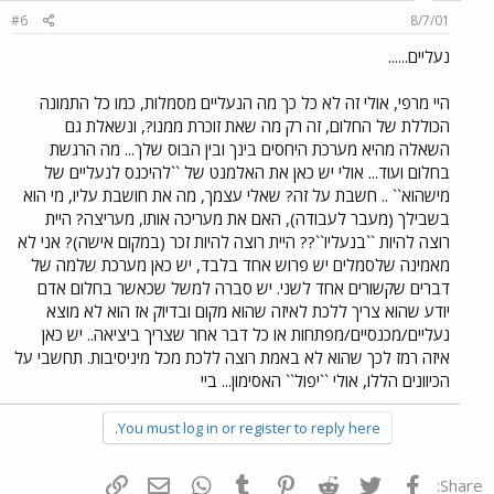
#6
8/7/01
נעליים......
היי מרפי, אולי זה לא כל כך מה הנעליים מסמלות, כמו כל התמונה
הכוללת של החלום, זה רק מה שאת זוכרת ממנו?, ונשאלת גם
השאלה מהיא מערכת היחסים בינך ובין הבוס שלך... מה הרגשת
בחלום ועוד... אולי יש כאן את האלמנט של ``להיכנס לנעליים של
מישהוא`` .. חשבת על זה? שאלי עצמך, מה את חושבת עליו, מי הוא
בשבילך (מעבר לעבודה), האם את מעריכה אותו, מעריצה? היית
רוצה להיות ``בנעליו``?? היית רוצה להיות זכר (במקום אישה)? אני לא
מאמינה שלסמלים יש פרוש אחד בלבד, יש כאן מערכת שלמה של
דברים שקשורים אחד לשני. יש סברה למשל שכאשר בחלום אדם
יודע שהוא צריך ללכת לאיזה שהוא מקום ובדיוק אז הוא לא מוצא
נעליים/מכנסיים/מפתחות או כל דבר אחר שצריך ביציאה.. יש כאן
איזה רמז לכך שהוא לא באמת רוצה ללכת מכל מיניסיבות. תחשבי על
הכיוונים הללו, אולי ``יפול`` האסימון... ביי
You must log in or register to reply here.
פייסבוק
Twitter
Reddit
Pinterest
Tumblr
WhatsApp
דואר אלקטרוני
הוסף קישור
Share: