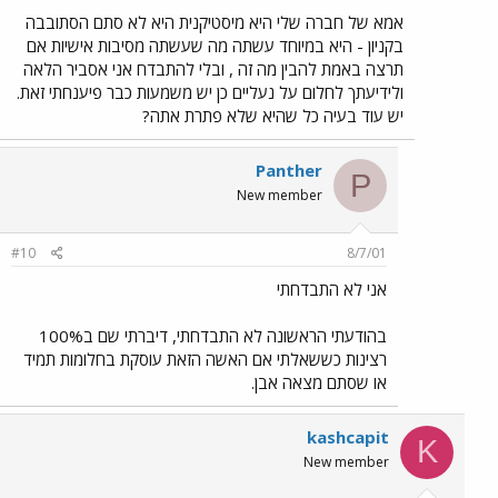
אמא של חברה שלי היא מיסטיקנית היא לא סתם הסתובבה
בקניון - היא במיוחד עשתה מה שעשתה מסיבות אישיות אם
תרצה באמת להבין מה זה , ובלי להתבדח אני אסביר הלאה
ולידיעתך לחלום על נעליים כן יש משמעות כבר פיענחתי זאת.
יש עוד בעיה כל שהיא שלא פתרת אתה?
Panther
P
New member
#10
8/7/01
אני לא התבדחתי
בהודעתי הראשונה לא התבדחתי, דיברתי שם ב100%
רצינות כששאלתי אם האשה הזאת עוסקת בחלומות תמיד
או שסתם מצאה אבן.
kashcapit
K
New member