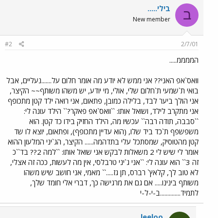
בילי.....
ב
New member
#2
2/7/01
הממממ.....
וואס`אפ האני?? אני ממש לא יודע מה אומר חלום על.......נעליים, אבל
בואי ת`שמעי ת`חלום שלי, אולי, מי יודע, יש משהו משותף~~ הקיצר,
אני הולך ביער לבד, בלילה כמובן, פתאום, אני רואה ילד קטן מתכופף
אני מתקרב לילד, ושואל אותו: ``וואס`אפ פאקר?`` הילד עונה לי:
``סבבה, תודה רבה`` עכשיו מה, הילד החזיק בידו כד קטן. הוא
משפשפף ת`כד ביד שלו, (הוא עדיין מתכופף), ופתאום, יוצא לו שד
קטן מהטוסיק, שמסתכל עלי בתדהמה...... הקיצר, הג`יני המלעון ההוא
אומר לי שיש לי 2 משאלות לבקש אני שואל אותו: ``למה 2?? בד``כ
זה 3`` הוא עונה לי: ``אני ג`יני טרבלסי, אין מה לעשות, ככה זה אצלי,
לא טוב לך, קלאץ` רברס, תן גז.....`` מאמי, אני חושב שיש משהו
משותף בינינו..... אם גם את מרגישה כך, דברי אלי חומד שלך,
לתמיד..............ב-י-ל-י
leeloo