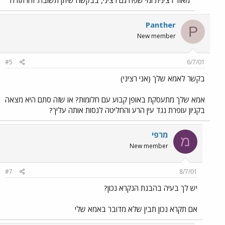
מאוד רצינית ומי שפה גם רציני, בבקשה שיתן תשובה. זהו תודה
Panther
P
New member
#5
6/7/01
בקשר לאמא שלך (אני רציני)
אמא שלך מתעסקת באופן קבוע עם חלומות? או שזה סתם היא מצאה
בקניון עופרת נגד עין הרע והחליטה לנסות אותה עליך?
מרפי
מ
New member
#7
8/7/01
יש לך בעיה בהבנת הנקרא נכון?
אם תקרא נכון תבין שלא מדובר באמא שלי