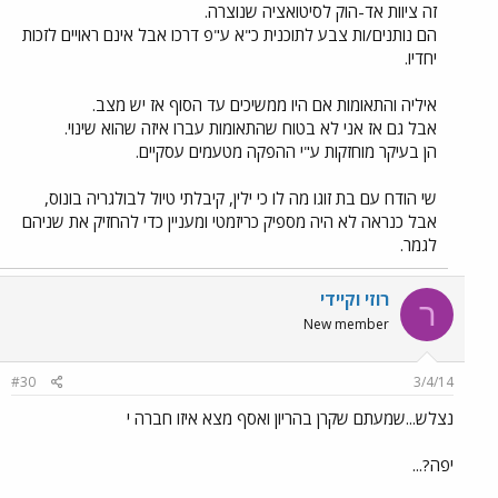
זה ציוות אד-הוק לסיטואציה שנוצרה.
הם נותנים/ות צבע לתוכנית כ"א ע"פ דרכו אבל אינם ראויים לזכות
יחדיו.
איליה והתאומות אם היו ממשיכים עד הסוף אז יש מצב.
אבל גם אז אני לא בטוח שהתאומות עברו איזה שהוא שינוי.
הן בעיקר מוחזקות ע"י ההפקה מטעמים עסקיים.
שי הודח עם בת זוגו מה לו כי ילין, קיבלתי טיול לבולגריה בונוס,
אבל כנראה לא היה מספיק כריזמטי ומעניין כדי להחזיק את שניהם
לגמר.
רוזי וקיידי
ר
New member
#30
3/4/14
נצלש...שמעתם שקרן בהריון ואסף מצא איזו חברה י
יפה?...