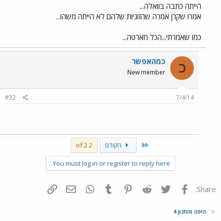
הייתה כתבה בוואלה...
אמרו שקרן אמרה שהזוגיות שלהם לא הייתה משהו...
כמו שאמרתי...הכל חארטה...
כמהאפשר
כ
New member
#32
7/4/14
First
הקודם
2 of 2
You must log in or register to reply here.
פייסבוק
Twitter
Reddit
Pinterest
Tumblr
WhatsApp
דואר אלקטרוני
הוסף קישור
Share:
היפה והחנון 4