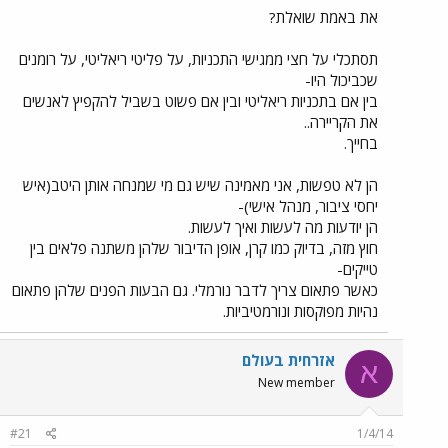
את באמת שואלת?
תסתכלי על חצי ממגישי התכניות, על פליטי ריאליטי, על רומנים
שכביכול היו-
בין אם בתכניות ריאליטי ובין אם פשוט בשביל להקפיץ לאנשים
את הקריירה..
בחייך.
הן לא טפשות, אני מאמינה שיש גם מי שמנחה אותן היטב(איש
יחסי ציבור, מנהל אישי)-
הן יודעות מה לעשות ואיך לעשות.
חוץ מזה, בדיוק כמו קרן, אופן הדיבור שלהן משתנה פלאים בין
טייקים-
כאשר פתאום צריך לדבר נורמלי. גם הבעות הפנים שלהן פתאום
נהיות מפוקסות ונורמטיביות.
אזרחית בעולם
א
New member
#21
1/4/14