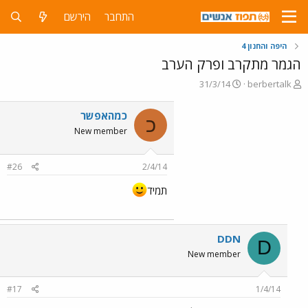
התחבר
הירשם
היפה והחנון 4
הגמר מתקרב ופרק הערב
פ
פ
31/3/14
berbertalk
ו
ו
ת
ר
כמהאפשר
כ
ח
ס
New member
ה
ם
נ
ב
ו
ת
#26
2/4/14
ש
א
א
ר
תמיד
י
ך
DDN
D
New member
#17
1/4/14