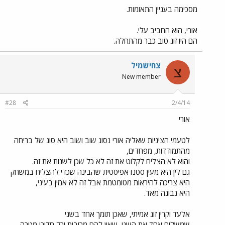
מסכימה בעניין התאומות.
אורי, הוא החביב עלי.
הם היו זוג טוב כבר מהתחלה.
צחישמיל
צ
New member
#28
2/4/14
אורי
לטעמי הציניות שאליה אורי נסוג שוב ושוב היא סוג של בריחה
מהתמודדות, מפחדים,
והוא לא הצליח לקלוט את זה לא כל שכן לשנות את זה.
גם לין היא מעין סטנדאפיסטית שהבינה שכדי להצליח במשחק
היא צריכה להיראות מטומטמת אבל זה לא אמין בעיני,
היא נבונה מאד.
אלעד וקרין זוג אמיתי, שאכן תומך אחד בשני
שמשלים אחד את השני, שאין להם מריבות ורק חדורי מטרה