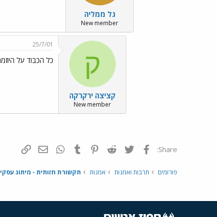
גל ממליה
New member
25/7/01
ק
כל הכבוד על היוזמ
קציצה ירקרקה
New member
פייסבוק
Twitter
Reddit
Pinterest
Tumblr
WhatsApp
דואר אלקטרונ
הוסף קי
Share:
פורומים
תרבות ואמנות
אמנות
תקשורת חזותית - מיתוג עסקי