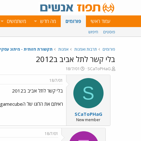
עמוד ראשי
פורומים
מה חדש
משתמשים
פוסטים
חיפוש
פורומים
תרבות ואמנות
אמנות
תקשורת חזותית - מיתוג עסקי
בלי קשר לתל אביב ב2012
פ
פ
18/7/01
SCaToPHaG
ו
ו
ת
ר
18/7/01
ח
ס
S
בלי קשר לתל אביב ב2012
ה
ם
נ
ב
ו
ת
ראיתם את הלוגו של הgamecube של נינטנדו? מבריק!
ש
א
SCaToPHaG
א
ר
י
New member
ך
18/7/01