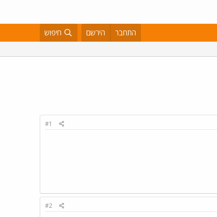
התחבר
הירשם
חיפוש
#1
#2