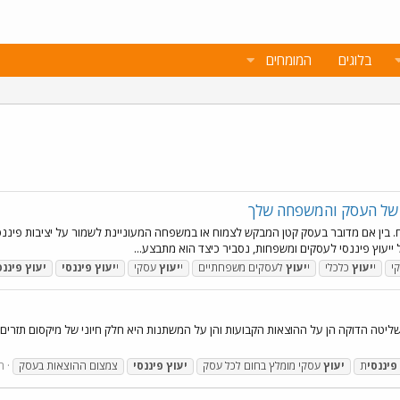
בלוגים
המומחים
לי של העסק והמשפחה שלך
ח. בין אם מדובר בעסק קטן המבקש לצמוח או במשפחה המעוניינת לשמור על יציבות פיננסי
יעוץ פיננסי לעסקים ומשפחות, נסביר כיצד הוא מתבצע...
י
י
יעוץ
כלכלי
י
יעוץ
לעסקים משפחתיים
י
יעוץ
עסקי
י
יעוץ
פיננסי
יעוץ
פיננס
טה הדוקה הן על ההוצאות הקבועות והן על המשתנות היא חלק חיוני של מיקסום תזרים מ
תג
פיננסי
ת
יעוץ
עסקי מומלץ בחום לכל עסק
יעוץ
פיננסי
צמצום ההוצאות בעסק