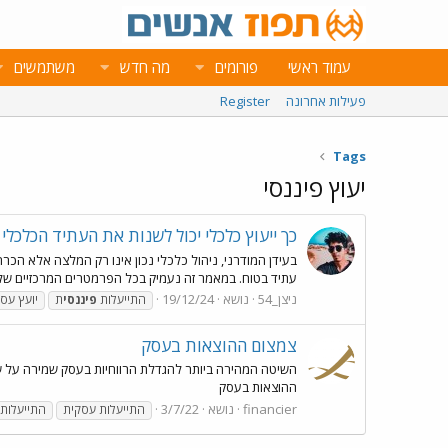
עמוד ראשי
פורומים
מה חדש
משתמשים
פעילות אחרונה
Register
Tags
יעוץ פיננסי
כך ייעוץ כלכלי יכול לשנות את העתיד הכלכ
בעידן המודרני, ניהול כלכלי נכון אינו רק המלצה אלא הכר
עתיד בטוח. במאמר זה נעמיק בכל הפרמטרים המרכזיים של י
ניצן_54
נושא
19/12/24
התייעלות
פיננסי
ת
יועץ עסק
צמצום ההוצאות בעסק
השיטה המהירה ביותר להגדלת הרווחיות בעסק שמירה על שלי
ההוצאות בעסק
financier
נושא
3/7/22
התייעלות עסקית
התייעלות