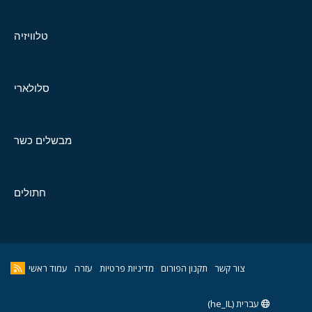
טלוויזיה
סלולארי
מבשלים כשר
חתולים
צור קשר
תקנון הפורום
מדיניות פרטיות
עזרה
עמוד ראשי
עברית (he_IL)