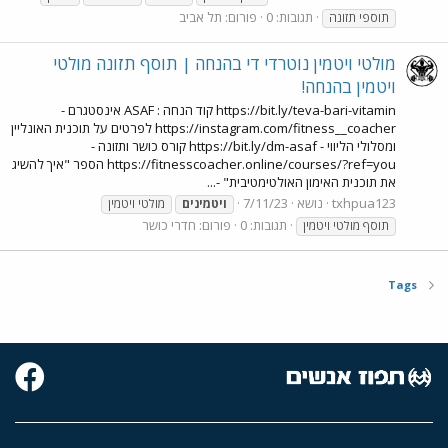
תגובות: 0
פורום:
תל אביב
תוספי תזונה
מולטי ויטמין נוטרדי די בהנחה | תוסף תזונה מולטי
ויטמין בהנחה!
https://bit.ly/teva-bari-vitamin קוד הנחה : ASAF אינסטגרם -
https://instagram.com/fitness__coacher לפרטים על תוכנית האונליין
ומסלולי הליווי - https://bit.ly/dm-asaf קורס כושר ותזונה -
https://fitnesscoacher.online/courses/?ref=you הספר "איך להשיג
את תוכנית האימון האולטימטיבית" -...
txhpua123
נושא
7/11/23
ויטמינים
מולטי ויטמין
תגובות: 0
פורום:
חדרי כושר
תוסף מולטי ויטמין
Tags