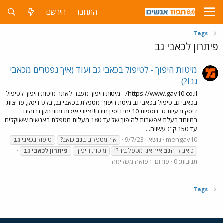
התחבר
הירשם
Tags
פיתרון לכאבי גב
מיטות היפוך - לטיפול בכאבי גב ועוד (איך נפטרים מכאבי
גב!?)
https://www.gav10.co.il/ - מיטות היפוך מעבר לאתר מיטות היפוך לטיפול
בכאבי גב טיפול בכאבי גב מיטת היפוך: מטפלת בכאבי גב, בלט דיסק, פריצות
דיסק ובעיות גב נוספות 10 ימי ניסיון חינם!! ציוני איכות ותווי תקן גבוהים
במיוחד בעלת אפשרות להיפוך של עד 180 מעלות מטפלת באנשים ששוקלים
עד 150 ק"ג עשויה...
mengav10
נושא
9/7/23
איך מטפלים ב
גב
כואב?
טיפול בכאבי
גב
כואב לי ה
גב
איך אני מטפל בזה?!
מיטות היפוך
פיתרון
לכאבי
גב
תגובות: 0
פורום:
רפואה משלימה
Tags