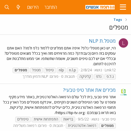
התחבר
הירשם
Tags
מטפלים
מטפל.ת NLP
L
היי, יש כאן מטפלי נלפ? איפה אתם ממליצים ללמוד נלפ ולמה? האם אתם
עוסקים בזה היום (כעבודה)? כמה מרוויחים מזה ואיך בכלל מוצאים מטופלים?
ובכללי אם יש לכם טיפים חשובים, אשמח שתשתפו. אני ממש מתלבטת אם
להיכנס לתחום.
Lmk12
נושא
2/8/24
n.l.p
nlp
טיפול
מטפל
מטפלים
תגובות: 0
פורום:
NLP ודמיון מודרך
נ.ל.פ
נלפ
קליניקה
מכירים את אתר טיפ טבעי?
אתר טיפ טבעי, בית לכל עולם הרפואה האלטרנטיבית, באתר מידע מקיף
ומופרט על סוגי הטיפולים השונים הקיימים , אינדקס מטפלים מכל הארץ בכל
תחומי הרפואה האלטרנטיבית, כלים יעילים להתפתחות אישית, קליניקות.
בואו תראו בעצמכם : https://tip-tv.org/
טיפ טבעי
נושא
9/5/22
בריאות
התפתחות אישית
טיפולים
תגובות: 0
פורום:
רפואה משלימה
מטפלים
רפואה אלטרנטיבית