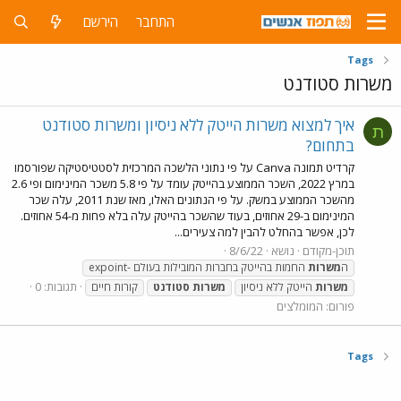
התחבר
הירשם
Tags
משרות סטודנט
איך למצוא משרות הייטק ללא ניסיון ומשרות סטודנט
ת
בתחום?
קרדיט תמונה Canva על פי נתוני הלשכה המרכזית לסטטיסטיקה שפורסמו
במרץ 2022, השכר הממוצע בהייטק עומד על פי 5.8 משכר המינימום ופי 2.6
מהשכר הממוצע במשק. על פי הנתונים האלו, מאז שנת 2011, עלה שכר
המינימום ב-29 אחוזים, בעוד שהשכר בהייטק עלה בלא פחות מ-54 אחוזים.
לכן, אפשר בהחלט להבין למה צעירים...
תוכן-מקודם
נושא
8/6/22
expoint- ה
משרות
החמות בהייטק בחברות המובילות בעולם
תגובות: 0
משרות
הייטק ללא ניסיון
משרות
סטודנט
קורות חיים
פורום:
המומלצים
Tags