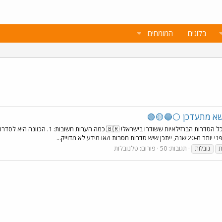
בלוגים
המומחים
ושא מתעדכן ⚪🔵🟡🟢
שלום לכם! לצורך תיעוד ומעקב, החלטתי להכין רשי
תגובות: 50
פורום:
טלנובלות
ת
נובלות