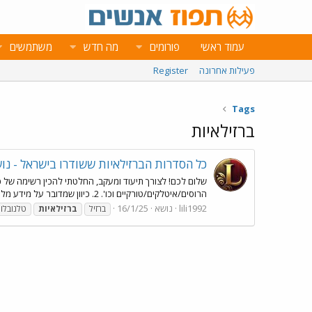
עמוד ראשי
פורומים
מה חדש
משתמשים
פעילות אחרונה
Register
Tags
ברזילאיות
כל הסדרות הברזילאיות ששודרו בישראל - נ
הרוסים/איטלקים/טורקיים וכו'. 2. כיוון שמדובר על מידע מלפני יותר מ-20 שנה, ייתכן שיש סדרות חסרות ו/או מידע לא מדוייק...
lili1992
נושא
16/1/25
ברזיל
ברזילאיות
טלנובלו