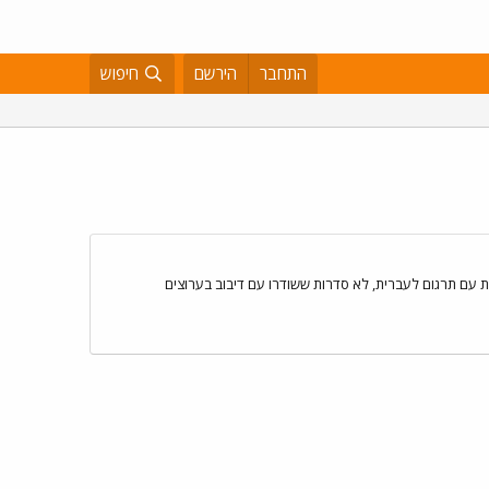
התחבר
הירשם
חיפוש
מה של כל הסדרות הברזילאיות ששודרו בישראל! 🇧🇷 כמה הערות חשובות: 1. הכוונה היא לסדרות עם תרגום לעברית, לא סדרות ששודרו עם דיבוב בערוצים