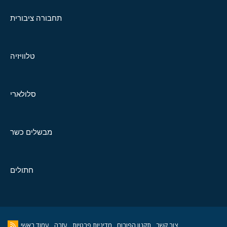
תחבורה ציבורית
טלוויזיה
סלולארי
מבשלים כשר
חתולים
צור קשר
תקנון הפורום
מדיניות פרטיות
עזרה
עמוד ראשי