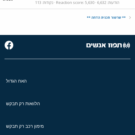
הודעות
6,632
5,630
Reaction score
נקודות
113
** שרשור תכנית הדחה **
האח הגדול
הלוואות רק תבקש
מימון רכב רק תבקש