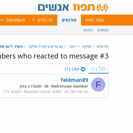
עמוד ראשי
פורומים
מה חדש
משתמשים
פוסטים
חיפוש
פורומים
מוזיקה
ז`אנר
מצעדים וביקורת מוזיקה
השיר ליום שליש
ers who reacted to message #3
הכל
(1)
Like
(1)
feldman89
F
Well-known member
·
36
·
מתגורר ב-
צפון
הודעות
24,736
4,007
Reaction score
נקודות
113