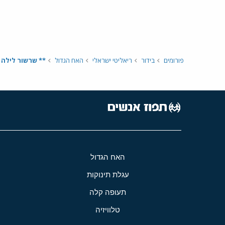
פורומים
בידור
ריאליטי ישראלי
האח הגדול
** שרשור לילה - היום ה70 בבי
האח הגדול
עגלת תינוקות
תעופה קלה
טלוויזיה