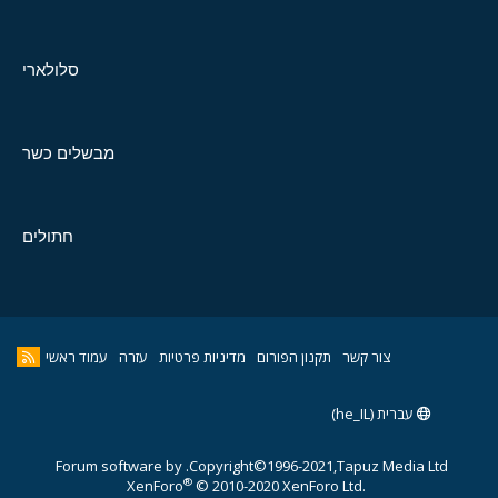
סלולארי
מבשלים כשר
חתולים
צור קשר
תקנון הפורום
מדיניות פרטיות
עזרה
עמוד ראשי
עברית (he_IL)
Forum software by
Copyright©1996-2021,Tapuz Media Ltd.
®
XenForo
© 2010-2020 XenForo Ltd.