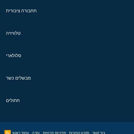
תחבורה ציבורית
טלוויזיה
סלולארי
מבשלים כשר
חתולים
צור קשר
תקנון הפורום
מדיניות פרטיות
עזרה
עמוד ראשי