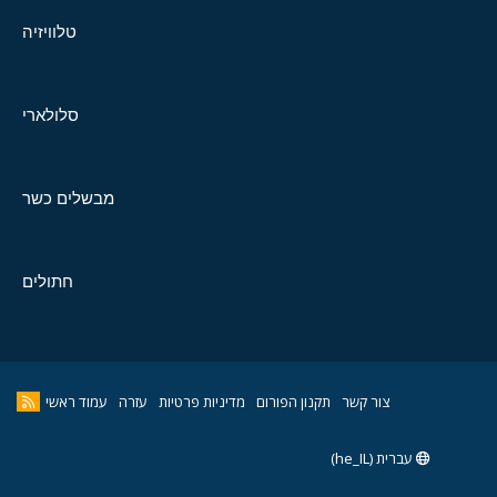
טלוויזיה
סלולארי
מבשלים כשר
חתולים
צור קשר
תקנון הפורום
מדיניות פרטיות
עזרה
עמוד ראשי
עברית (he_IL)