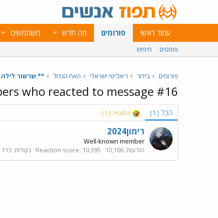
עמוד ראשי
פורומים
מה חדש
משתמשים
פוסטים
חיפוש
פורומים
בידור
ריאליטי ישראלי
האח הגדול
** שרשור לילה - היום ה70 בבי
rs who reacted to message #16
הכל
(1)
Haha
(1)
רימון2024
Well-known member
הודעות
10,106
10,395
Reaction score
נקודות
113