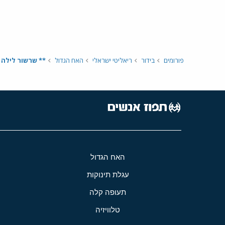
פורומים
בידור
ריאליטי ישראלי
האח הגדול
** שרשור לילה - היום ה70 בבי
האח הגדול
עגלת תינוקות
תעופה קלה
טלוויזיה