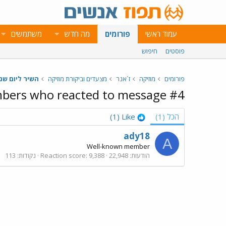
עמוד ראשי
פורומים
מה חדש
משתמשים
פוסטים
חיפוש
פורומים
מוזיקה
ז`אנר
מצעדים וביקורת מוזיקה
השיר ליום שני 1.5
ers who reacted to message #4
הכל
(1)
Like
(1)
ady18
A
Well-known member
הודעות
22,948
9,388
Reaction score
נקודות
113