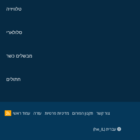
טלוויזיה
סלולארי
מבשלים כשר
חתולים
צור קשר
תקנון הפורום
מדיניות פרטיות
עזרה
עמוד ראשי
עברית (he_IL)