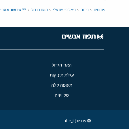
פורומים
בידור
ריאליטי ישראלי
האח הגדול
** שרשור צהריים - היום ה62 
האח הגדול
עגלת תינוקות
תעופה קלה
טלוויזיה
עברית (he_IL)