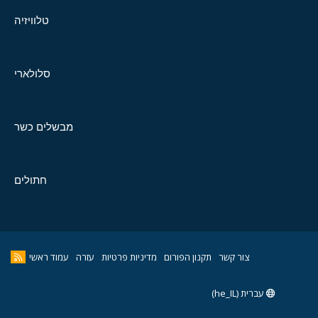
טלוויזיה
סלולארי
מבשלים כשר
חתולים
צור קשר
תקנון הפורום
מדיניות פרטיות
עזרה
עמוד ראשי
עברית (he_IL)