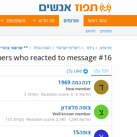
עמוד ראשי
פורומים
מה חדש
משתמשים
פוסטים
חיפוש
פורומים
בידור
ריאליטי ישראלי
האח הגדול
** שרשור צהריים - היום ה62 
rs who reacted to message #16
הכל
(5)
Like
(5)
דנה נמה 1969
ד
New member
הודעות
9
3
Reaction score
נקודות
3
צופה מלונדון
צ
Well-known member
הודעות
1,290
2,140
Reaction score
נקודות
113
צופה15
צ