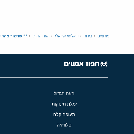
פורומים
בידור
ריאליטי ישראלי
האח הגדול
** שרשור צהריים - היום ה62 
האח הגדול
עגלת תינוקות
תעופה קלה
טלוויזיה