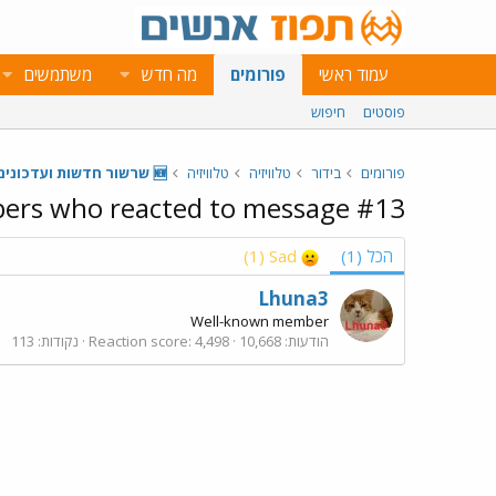
עמוד ראשי
פורומים
מה חדש
משתמשים
פוסטים
חיפוש
פורומים
בידור
טלוויזיה
טלוויזיה
🆕 שרשור חדשות ועדכונים - מאי 2026 📺
rs who reacted to message #13
הכל
(1)
Sad
(1)
Lhuna3
Well-known member
הודעות
10,668
4,498
Reaction score
נקודות
113