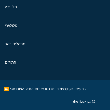
טלוויזיה
סלולארי
מבשלים כשר
חתולים
צור קשר
תקנון הפורום
מדיניות פרטיות
עזרה
עמוד ראשי
עברית (he_IL)