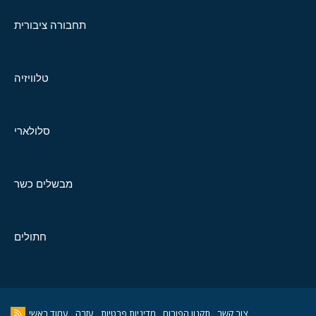
תחבורה ציבורית
טלוויזיה
סלולארי
מבשלים כשר
חתולים
צור קשר
תקנון הפורום
מדיניות פרטיות
עזרה
עמוד ראשי