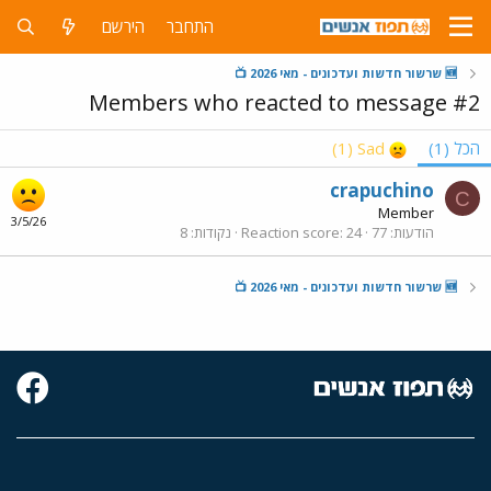
התחבר
הירשם
🆕 שרשור חדשות ועדכונים - מאי 2026 📺
Members who reacted to message #2
הכל
(1)
Sad
(1)
crapuchino
C
Member
3/5/26
הודעות
77
24
Reaction score
נקודות
8
🆕 שרשור חדשות ועדכונים - מאי 2026 📺