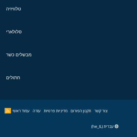
טלוויזיה
סלולארי
מבשלים כשר
חתולים
צור קשר
תקנון הפורום
מדיניות פרטיות
עזרה
עמוד ראשי
עברית (he_IL)