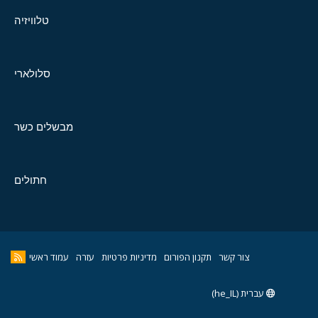
טלוויזיה
סלולארי
מבשלים כשר
חתולים
צור קשר
תקנון הפורום
מדיניות פרטיות
עזרה
עמוד ראשי
עברית (he_IL)