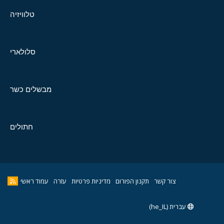
טלוויזיה
סלולארי
מבשלים כשר
חתולים
צור קשר
תקנון הפורום
מדיניות פרטיות
עזרה
עמוד ראשי
עברית (he_IL)