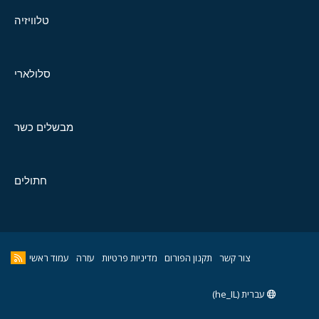
טלוויזיה
סלולארי
מבשלים כשר
חתולים
צור קשר
תקנון הפורום
מדיניות פרטיות
עזרה
עמוד ראשי
עברית (he_IL)