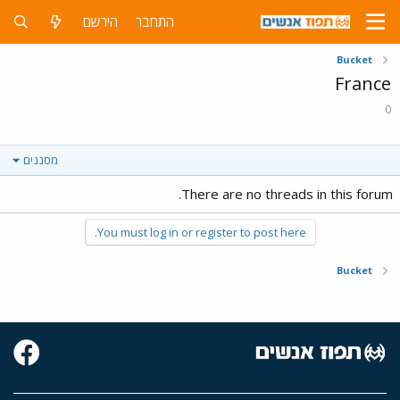
התחבר
הירשם
Bucket
France
0
מסננים
There are no threads in this forum.
You must log in or register to post here.
Bucket