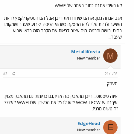
לא ראיתי את זה כתוב באתר של WWE
אגב אם זה נכון, אז הם שיחררו את רייבן אבל הם הספיקו לקצץ לו את
השיער ולרדת עליו ללא הפסקה כשהוא הפסיד שבוע שעבר ושמקומו
בהיט. בושה וחרפה. היה עצוב לראות את הקרב הזה בראו שבוע
שעבר...
MetalliKosta
M
New member
#3
21/1/03
סעמק
איזה פיספוס... רייבן מתאבק כזה אדיר,גם כריזמתי גם מתאבק מצוין.
איך זה ש-ECW ו-WCW ידעו לנצל את הכשרון שלו וWWF לא???
זה פשוט מרגיז.
EdgeHead
E
New member