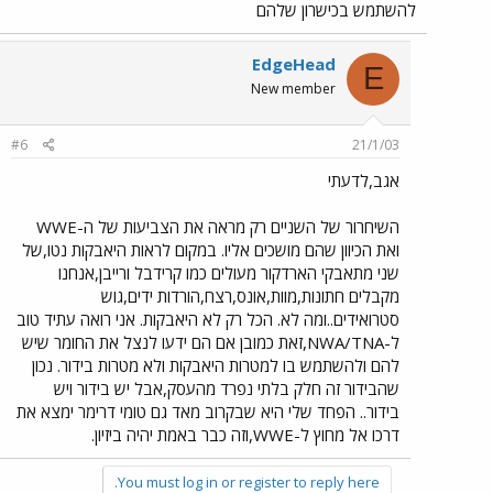
להשתמש בכישרון שלהם
EdgeHead
E
New member
#6
21/1/03
אגב,לדעתי
השיחרור של השניים רק מראה את הצביעות של ה-WWE
ואת הכיוון שהם מושכים אליו. במקום לראות היאבקות נטו,של
שני מתאבקי הארדקור מעולים כמו קרידבל ורייבן,אנחנו
מקבלים חתונות,מוות,אונס,רצח,הורדות ידים,גוש
סטרואידים..ומה לא. הכל רק לא היאבקות. אני רואה עתיד טוב
ל-NWA/TNA,זאת כמובן אם הם ידעו לנצל את החומר שיש
להם ולהשתמש בו למטרות היאבקות ולא מטרות בידור. נכון
שהבידור זה חלק בלתי נפרד מהעסק,אבל יש בידור ויש
בידור.. הפחד שלי היא שבקרוב מאד גם טומי דרימר ימצא את
דרכו אל מחוץ ל-WWE,וזה כבר באמת יהיה ביזיון.
You must log in or register to reply here.