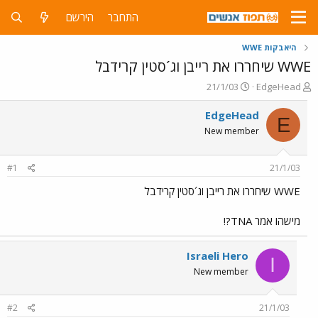
התחבר
הירשם
היאבקות WWE
WWE שיחררו את רייבן וג´סטין קרידבל
פ
פ
21/1/03
EdgeHead
ו
ו
ת
ר
EdgeHead
E
ח
ס
New member
ה
ם
נ
ב
ו
ת
#1
21/1/03
ש
א
א
ר
WWE שיחררו את רייבן וג´סטין קרידבל
י
ך
מישהו אמר TNA?!
Israeli Hero
I
New member
#2
21/1/03