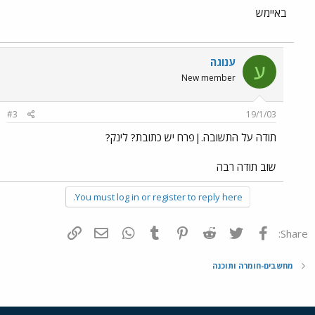
באיימש
ענוגה
ע
New member
#3
19/1/03
תודה על התשובה.|פרח יש כתובת? לינק?
שוב תודה רבה
You must log in or register to reply here.
פייסבוק
Twitter
Reddit
Pinterest
Tumblr
WhatsApp
דואר אלקטרוני
הוסף קישור
Share:
מחשבים-חומרה ותוכנה