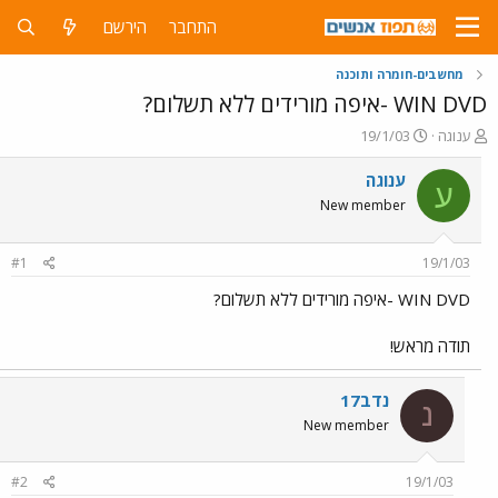
התחבר
הירשם
מחשבים-חומרה ותוכנה
WIN DVD -איפה מורידים ללא תשלום?
פ
פ
ענוגה
19/1/03
ו
ו
ת
ר
ענוגה
ע
ח
ס
New member
ה
ם
נ
ב
ו
ת
#1
19/1/03
ש
א
א
ר
WIN DVD -איפה מורידים ללא תשלום?
י
ך
תודה מראש!
נדב17
נ
New member
#2
19/1/03