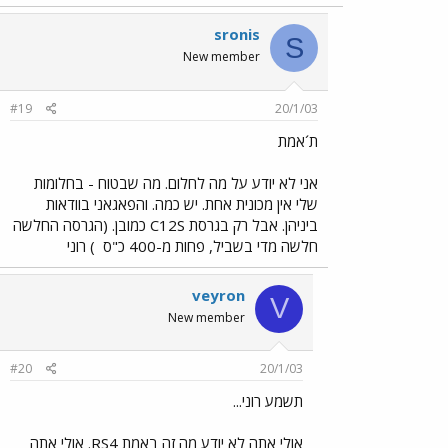
sronis
S
New member
#19
20/1/03
ת´אמת
אני לא יודע על מה לחלום. מה שבטוח - בחלומות
שלי אין מכונית אחת. יש כמה. והפאגאני בוודאות
ביניהן. אבל רק בגרסת C12S כמובן. (הגרסה החלשה
חלשה מדי בשביל, פחות מ-400 כ"ס
) רוני
veyron
V
New member
#20
20/1/03
תשמע רוני...
אולי אתה לא יודע מה זה באמת RS4. אולי אתה