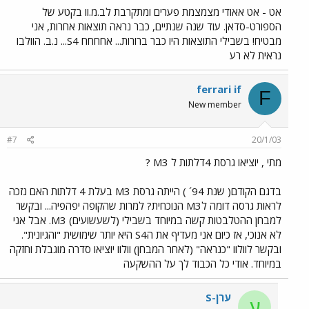
אט - אט אאודי מצמצמת פערים ומתקרבת לב.מ.וו בקטע של
הספורט-סדאן. עוד שנה שנתיים, כבר נראה תוצאות אחרות, אני
מבטיח! בשבילי התוצאות היו כבר ברורות... אחחחח S4... נ.ב. הוולבו
נראית לא רע
ferrari if
F
New member
#7
20/1/03
מתי , יוציאו גרסת 4דלתות ל M3 ?
בדגם הקודם( שנת 94´ ) הייתה גרסת M3 בעלת 4 דלתות האם נזכה
לראות גרסה דומה לM3 הנוכחית? למרות שהקופה יפהפיה... ובקשר
למבחן ההטלבטות קשה במיוחד בשבילי (לשעשועים) M3. אבל אני
לא אנוכי, אז כיום אני מעדיף את הS4 היא יותר שימושית "והגיונית".
ובקשר לוולוו "כנראה" (לאחר המבחן) וולוו יוציאו סדרה מוגבלת וחזקה
במיוחד. אודי כל הכבוד לך על ההשקעה
ערן-S
ע