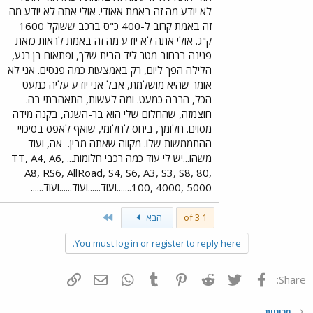
לא יודע מה זה באמת אאודי. אולי אתה לא יודע מה
זה באמת קרוב ל-400 כ"ס ברכב ששוקל 1600
ק"ג. אולי אתה לא יודע מה זה באמת לראות כזאת
פנינה ברחוב מטר ליד הבית שלך, ופתאום בן רגע,
הלילה הפך ליום, רק באמצעות כמה פנסים. אני לא
אומר שהיא מושלמת, אבל אני יודע עליה כמעט
הכל, הרבה כמעט. ומה לעשות, התאהבתי בה.
חוצמזה, שהחלום שלי הוא בר-השגה, בקנה מידה
מסוים. חלומך, ביחס לחלומי, שואף לאפס בסיכויי
ההתממשות שלו. מקווה שאתה מבין.
אה, ועוד
משהו...יש לי עוד כמה רכבי חלומות... TT, A4, A6,
A8, RS6, AllRoad, S4, S6, A3, S3, S8, 80,
100, 4000, 5000.......ועוד......ועוד......ועוד......
Last
1 of 3
הבא
You must log in or register to reply here.
פייסבוק
Twitter
Reddit
Pinterest
Tumblr
WhatsApp
דואר אלקטרוני
הוסף קישור
Share:
מכוניות