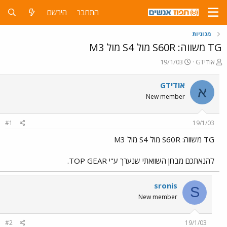
התחבר
הירשם
מכוניות
TG משווה: S60R מול S4 מול M3
פ
פ
אודיGT
19/1/03
ו
ו
ת
ר
אודיGT
א
ח
ס
New member
ה
ם
נ
ב
ו
ת
#1
19/1/03
ש
א
א
ר
TG משווה: S60R מול S4 מול M3
י
ך
להנאתכם מבחן השוואתי שנערך ע"י TOP GEAR.
sronis
S
New member
#2
19/1/03