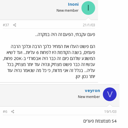
Inoni
I
New member
#37
21/1/03
פעם עקבתי, הפעם זה היה במקרה...
הם פשוט העלו את המחיר כלכך הרבה וכלכך הרבה
פעמים, בשנה הקודמת היו לפחות 6 עליות... ועד לשיא
המשוגע שלהם כיום. זה כבר היה אבסורדי ב-20K פחות,
עכשיו זה כבר פשוט מצחיק ונהיה עוד יותר מצחיק בכל
עליה... בגלל זה אני מדווח, כי כל מה שנאמר נהיה עוד
יותר נכון. ינון.
veyron
V
New member
#6
19/1/03
S4 מצמצמת פערים