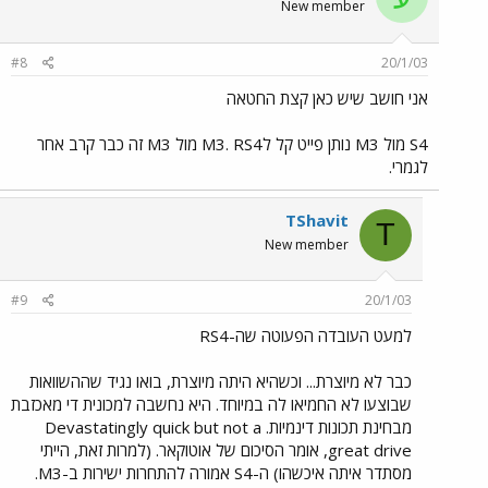
New member
#8
20/1/03
אני חושב שיש כאן קצת החטאה
S4 מול M3 נותן פייט קל לM3. RS4 מול M3 זה כבר קרב אחר
לגמרי.
TShavit
T
New member
#9
20/1/03
למעט העובדה הפעוטה שה-RS4
כבר לא מיוצרת... וכשהיא היתה מיוצרת, בואו נגיד שההשוואות
שבוצעו לא החמיאו לה במיוחד. היא נחשבה למכונית די מאכזבת
מבחינת תכונות דינמיות. Devastatingly quick but not a
great drive, אומר הסיכום של אוטוקאר. (למרות זאת, הייתי
מסתדר איתה איכשהו) ה-S4 אמורה להתחרות ישירות ב-M3.