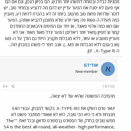
מכוניות כבדה ובטוחה למשהו יותר מרגש, הם בכיוון הנכון, וגם אם הם
אף פעם לא יסגרו את הפער עדיין יש להם מה להציע ובמחיר טוב, יש
לזכור שלהיות פחות טוב מהטוב ביותר זה לא בהכרח להיות רע, מעניין
כמה תעלה ה-R60 פה (אני יודע שלא מתוכנן להביא אותה), הפער
שם הוא כמה אלפי פאונד, אז יחד עם המיסים והיבואנים החמדנים
קמור וצ´מפיון (מאיר יותר ריאלים) הפער יגדל מאוד מאוד. אני לא
מעריץ מושבע או עיוור, ללא מגבלות תקציב הייתי גם הולך על ה-M3
(או בעצם ללא מגבלות אז M5...). אגב חסר לי משהו במבחן הזה...
ה-X-Type R... ינון.
אודיGT
א
New member
#4
19/1/03
מהסיבה הפשוטה שהיא עוד לא יצאה...
יגואר טרם השיקו את הX-TYPE-R. בקשר למבחן, עבורי הS4
מנצחת ולא כי היא הכי טובה, היא לא ואאודי מסתבר פשוט לא
ממש טובים בחלק של הספורט (בספורט סדאן) ובכל זאת: ""The
S4 is the best all-round, all-weather- high performance,