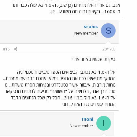
אגב, גם אודי העלו מחירים (כן שוב), ה-A3 1.6 עולה כבר יותר
מ-160K... בקיצור נהיה םה משוגע... ינון.
sronis
S
New member
#15
20/1/03
ביקרתי עכשיו באתר אודי
על ה-A3 1.6 נכתב: הביצועים הספורטיביים והטכנולוגיה
המתקדמת יאיצו לכם את הדופק וימלאו אתכם בתחושה ממכרת...
נוחות מירבית, איבזור עשיר כסטנדרט ובטיחות חסרת פשרות... נו
טוב
דרך אגב, בלחיצה על "השוואה" מגיעים לנתונים מנט קאר
על ה-A3 1.6 מול ב.מ.וו 316... חבל רק שכל הנתונים מלבד
המחיר עומדים נגד האודי... רוני
Inoni
I
New member