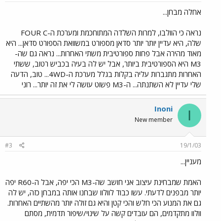
אחלה מבחן...
נראה כי הוולבו, למרות השלדה המתוחכמת ומערכת ה-FOUR C
שלה, היא עדיין יותר יותר סדאן מספורט במשוואת הספורט סדאן... היא
מאוד מהירה אבל פחות ספורטיבית משתי האחרות... נראה גם שה-
M3 היא הספורטיבית ביותר, אבל יש לה בעיה בכביש רטוב, ששתי
האחרות מתגברות עליה בקלות בגלל מערכת ה-4WD... טוב, הדעה
שלי עדיין לא השתנתה... ה-M3 פשוט עושה לי את זה יותר... רוני
Inoni
I
New member
#3
19/1/03
מעניין...
האמת שמבחינת עיצוב אני חושב שה-M3 הכי יפה, אבל ה-R60 יפה
יותר מבפנים לדעתי. עשו כבוד לוולוו שבחנו אותה במבחן כזה, יש לה
גם את המנוע הכי חלש והכי קטן והיא גם זולה יותר מהשתיים האחרות.
וולוו מתקדמים, הם עובדים קשה על שינוי/שיפור תדמית, מסתם