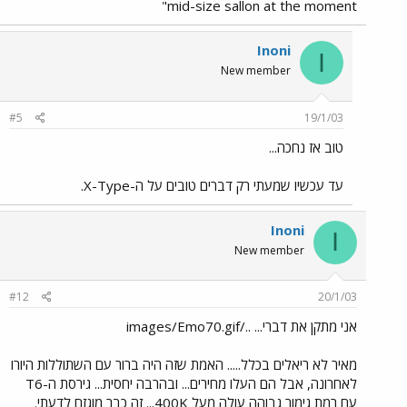
mid-size sallon at the moment"
Inoni
I
New member
#5
19/1/03
טוב אז נחכה...
עד עכשיו שמעתי רק דברים טובים על ה-X-Type.
Inoni
I
New member
#12
20/1/03
אני מתקן את דברי... ../images/Emo70.gif
מאיר לא ריאלים בכלל..... האמת שזה היה ברור עם השתוללות היורו
לאחרונה, אבל הם העלו מחירים... ובהרבה יחסית... גירסת ה-T6
עם רמת גימור גבוהה עולה מעל 400K... זה כבר מוגזם לדעתי.