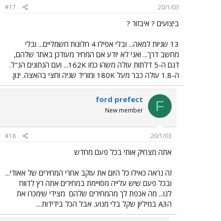
#17
20/1/03
ביצועים ? איבזור ?
13 שניות למאה... ובלי אפילו 4 חלונות חשמליים... ובלי
מחשב דרך... ואני לא יודע אם המחיר מעודכן באתר שלהם,
דגם ה-5 דלתות עולה משהו כמו 162K... ועם הנתונים הנ"ל.
ה-1.8 עולה כבר מעל 180K ומוריד שניה וחצי בהאצה. ינון.
ford prefect
F
New member
#18
20/1/03
אתה מצחיק אותי בכל פעם מחדש
זה נראה כאילו כל היום את עוקב אחרי המחירים של אאודי...
ובכל פעם שיש עלייה מסויימת במחירים אתה רץ לדווח
לנו... מה אכפת לך מהמחירים שלהם
מצידי שימכרו את
הA3 במיליון שקל בלי מנוע. אבל הכל בידידות....