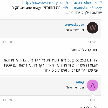
http://eu.wowarmory.com/character-sheet.xml?
r=Frostmane&cn=Shizzy
מה דעתכם? arcane mage. מקווה
שב10M ילך לי יותר טוב...
wowslayer
W
New member
#2
11/9/10
חחח קרה לי אתמול
הייתי גם בpug icc 25 ואיזה נינג'ה מנייאק לקח את הגרזן של מרווגאר
(הבוס הראשון) (רציתי את הגרזן מאוד) ולקח את כל השאר וגם עכשיו
אני שמור עד יום רביעי ועשיתי בוס אחד
ailag
A
New member
#3
11/9/10
תלונה לGM?