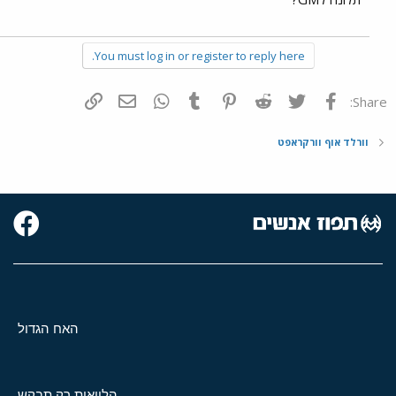
You must log in or register to reply here.
פייסבוק
Twitter
Reddit
Pinterest
Tumblr
WhatsApp
דואר אלקטרוני
הוסף קישור
Share:
וורלד אוף וורקראפט
האח הגדול
הלוואות רק תבקש