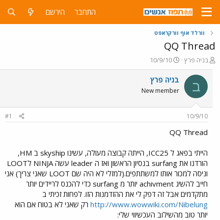
התחבר
הירשם
וורלד אוף וורקראפט
QQ Thread
פ
פ
בניה פרץ
10/9/10
ו
ו
ת
ר
בניה פרץ
ב
ח
ס
New member
ה
ם
נ
ב
ו
ת
#1
10/9/10
ש
א
א
ר
QQ Thread
י
ך
הייתי בפאג ל ICC25, הייתה קבוצה מעולה, עשינו skyship ב HM,
הורדנו את surfang בנסיון הראשון ואז ה leader עשה NINJA לLOOT
וניסה למכור אותו למשתתפים.(למזלי לא היה שם LOOT שאני צריך) אני
חייב להשיג achivment יותר מ surfang כדי להכנס לריידים יותר
מתקדמים אבל זה דפק לי את ההזדמנות הזו. לפחות זכיתי ב
http://www.wowwiki.com/Nibelung
רק שאני לא בטוח אם הוא
יותר טוב מהשילוב העכשיווי שלי: