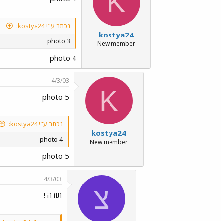
K
נכתב ע"י kostya24:
kostya24
photo 3
New member
photo 4
4/3/03
K
photo 5
נכתב ע"י kostya24:
kostya24
photo 4
New member
photo 5
4/3/03
צ
תודה !