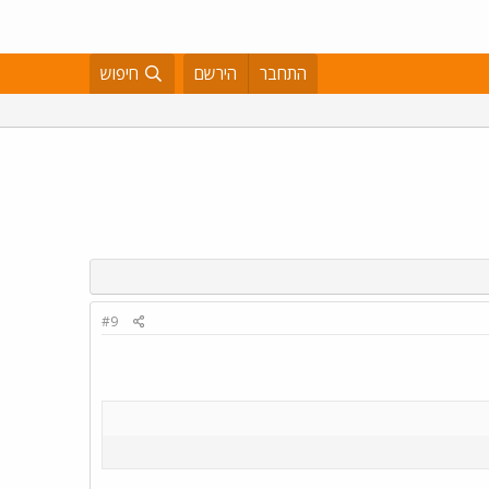
התחבר
הירשם
חיפוש
#9