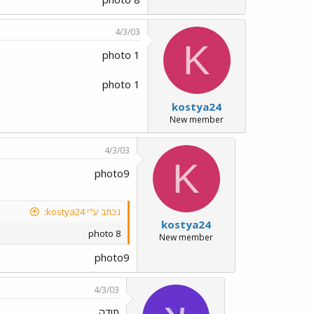
4/3/03
K
photo 1
photo 1
kostya24
New member
4/3/03
K
photo9
נכתב ע"י kostya24:
kostya24
photo 8
New member
photo9
4/3/03
תודה.....