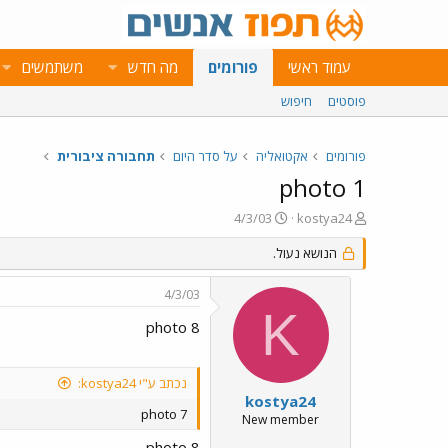
עמוד ראשי
פורומים
מה חדש
משתמשים
פוסטים
חיפוש
פורומים
אקטואליה
על סדר היום
תחבורה ציבורית
photo 1
פ
פ
4/3/03
kostya24
ו
ו
ת
הנושא נעול.
ר
ח
ס
ה
ם
4/3/03
נ
ב
K
ו
ת
photo 8
ש
א
א
ר
י
נכתב ע"י kostya24:
ך
kostya24
photo 7
New member
photo 8