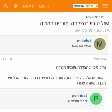
התחבר
הירשם
רשת על הבוקר
Mזל טוב!! בהצלחה..תוכנית חמודה
פ
פ
29/12/04
mikels1
ו
ו
ת
ר
mikels1
M
ח
ס
New member
ה
ם
נ
ב
ו
ת
#1
29/12/04
ש
א
א
ר
Mזל טוב!! בהצלחה..תוכנית חמודה
י
ך
באסה שנאלץ להיפרד ממנה עוד כמה חודשים בגלל המכרז אבל זאת
תוכנית מעולה שוווה!
perrinat
P
New member