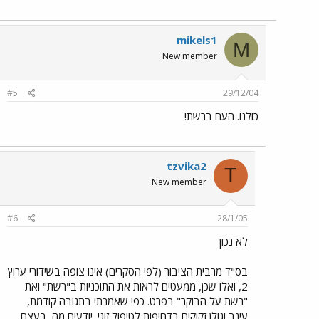
mikels1
M
New member
#5
29/12/04
כולנו. העם ברשת!
tzvika2
T
New member
#6
28/1/05
לא נכון
בס"ד מרבית הציבור (לפי הסקרים) אינו צופה בשידורי ערוץ
2, ואלו שכן, ממעטים לראות את התוכניות ב"רשת" ואת
"רשת על הבוקר" בפרט. כפי שאמרתי בתגובה קודמת,
עינב וגולן זקוקים בדחיפות לטיפול זוגי. יודעים מה, בעצם