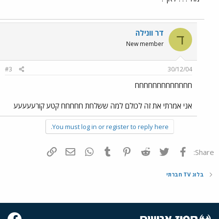
דר וונילה
ד
New member
#3
30/12/04
חחחחחחחחחחחחח
אני אמרתי את זה לכולם למה ששלחת חחחחח קטע קורעעעעע
You must log in or register to reply here.
פייסבוק
Twitter
Reddit
Pinterest
Tumblr
WhatsApp
דואר אלקטרוני
הוסף קישור
Share:
בלוג TV חברתי