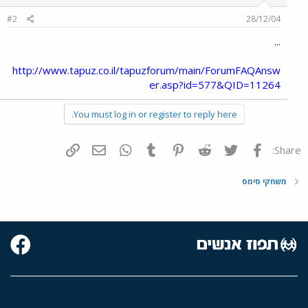
#2
28/12/04
...
http://www.tapuz.co.il/tapuzforum/main/ForumFAQAnsw
er.asp?id=577&QID=11264
You must log in or register to reply here.
פייסבוק
Twitter
Reddit
Pinterest
Tumblr
WhatsApp
דואר אלקטרוני
הוסף קישור
Share:
משחקי סימס