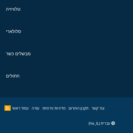
טלוויזיה
סלולארי
מבשלים כשר
חתולים
צור קשר
תקנון הפורום
מדיניות פרטיות
עזרה
עמוד ראשי
עברית (he_IL)