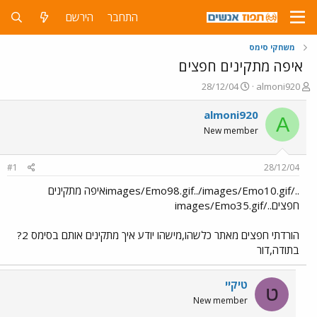
התחבר
הירשם
משחקי סימס
איפה מתקינים חפצים
פ
פ
28/12/04
almoni920
ו
ו
ת
ר
almoni920
A
ח
ס
New member
ה
ם
נ
ב
ו
ת
#1
28/12/04
ש
א
א
ר
../images/Emo98.gif../images/Emo10.gifאיפה מתקינים
י
חפצים../images/Emo35.gif
ך
הורדתי חפצים מאתר כלשהו,מישהו יודע איך מתקינים אותם בסימס 2?
בתודה,דור
טיקיי
ט
New member