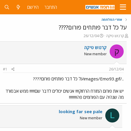
התחבר
הירשם
אחרי המלחמה
על כל דבר פותחים פורום????
פ
פ
קרנוש טיקה
26/12/04
ו
ו
ת
ר
קרנוש טיקה
ק
ח
ס
New member
ה
ם
נ
ב
ו
ת
#1
26/12/04
ש
א
א
ר
../images/Emo93.gifעל כל דבר פותחים פורום????
י
ך
יש את פורום המזרח הרחוק!!!! אנשים יכולים לדבר שם!!!!!! ממש אבסורד
מה שנהיה עם הפורומים פה!!!!!!!!!
looking far see pale
L
New member