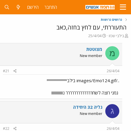
התחבר
הירשם
גרושים גרושות
התעוררתי, עם לחץ בחזה,כאב
פ
פ
בילבי שכזו
25/4/04
ו
ו
ת
ר
מצוטטת
מ
ח
ס
New member
ה
ם
נ
ב
ו
ת
#21
26/4/04
ש
א
א
ר
../images/Emo124.gif בילבייייייייייייייייייייייי
י
ך
גמני רוצה לשחררררררררררררר נווווווווווווו
גליה 32 היחידה
ג
New member
#22
26/4/04