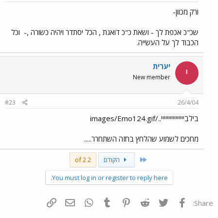
ורק מכוון-
שכ"כ אכפת לך - ושאת כ"כ דואגת , הכל יסתדר ויהיה כשורה ,-
וכל
הכבוד לך על העשייה.
יערית
י
New member
#23
26/4/04
בילביייייייייייייייי../images/Emo124.gif
מחכים לשמוע שהלחץ בחזה השתחרר.....
First
הקודם
2 of 2
You must log in or register to reply here.
פייסבוק
Twitter
Reddit
Pinterest
Tumblr
WhatsApp
דואר אלקטרוני
הוסף קישור
Share: