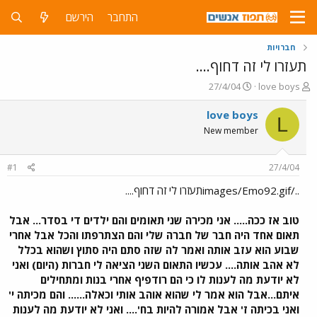
התחבר
הירשם
חברויות
תעזרו לי זה דחוף....
פ
פ
27/4/04
love boys
ו
ו
ת
ר
love boys
L
ח
ס
New member
ה
ם
נ
ב
ו
ת
#1
27/4/04
ש
א
א
ר
../images/Emo92.gifתעזרו לי זה דחוף....
י
ך
טוב אז ככה..... אני מכירה שני תאומים והם ילדים די בסדר... אבל
תאום אחד היה חבר של חברה שלי והם הצתרפתו והכל אבל אחרי
שבוע הוא עזב אותה ואמר לה שזה סתם היה סתוץ ושהוא בכלל
לא אהב אותה.... עכשיו התאום השני הציאה לי חברות (היום) ואני
לא יודעת מה לענות לו כי הם רודפיף אחרי בנות ומתחילים
איתם...אבל הוא אמר לי שהוא אוהב אותי וכאלה...... והם מכיתה י'
ואני בכיתה ז' אבל אמורה להיות בח'.... ואני לא יודעת מה לענות