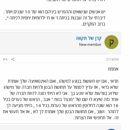
יש אנשים שנשואים וההפרש ביניהם הוא של 10 שננים ויותר..
דיברתי על זה שבנות בכיתה ז' או ח' ילדותיות יחסית לכיתה י',
ברוב המקרים..
קרן של תקווה
ק
New member
#4
27/4/04
אמממ
תראי , אם יש חששות בנוגע למשהו , ואם האינטואיצה שלך אומרת
שלא כדאי , אז עדיך לסמול על תחושת הבטן ולהיות חברה של מישהו
שידוע בוודעות שלא יפגע בך . אני לא הייתי רוצה להיות חברה של
אחד כזה שיצא לו שם של "מנצל בנות " אגב , הראש של נערים בגיל
16 הוא שונה לחלוטין מהראש של נערות בגיל 14 , הייתי מציעה לך
להזהר . ושוב , אם תחושת הבטן שלך אומרת לך לא , אז אל תעשי את
זה . אל תחפשי את הצרות .