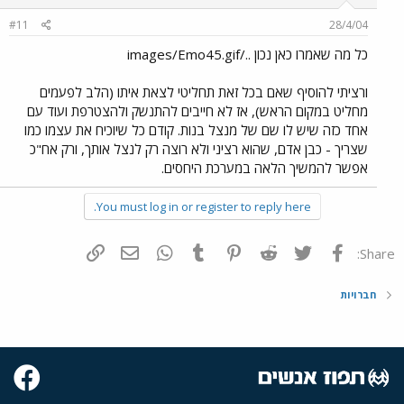
#11
28/4/04
כל מה שאמרו כאן נכון ../images/Emo45.gif
ורציתי להוסיף שאם בכל זאת תחליטי לצאת איתו (הלב לפעמים
מחליט במקום הראש), אז לא חייבים להתנשק ולהצטרפת ועוד עם
אחד כזה שיש לו שם של מנצל בנות. קודם כל שיוכיח את עצמו כמו
שצריך - כבן אדם, שהוא רציני ולא רוצה רק לנצל אותך, ורק אח"כ
אפשר להמשיך הלאה במערכת היחסים.
You must log in or register to reply here.
פייסבוק
Twitter
Reddit
Pinterest
Tumblr
WhatsApp
דואר אלקטרוני
הוסף קישור
Share:
חברויות