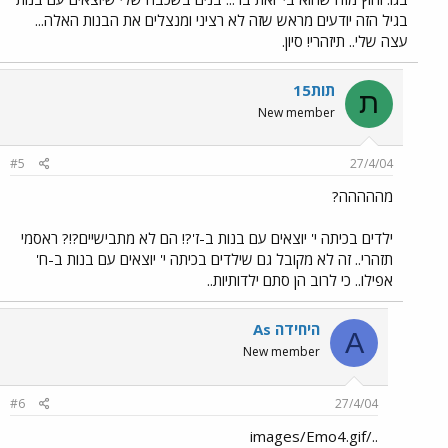
בגיל הזה יודעים מראש שזה לא רציני ומנצלים את הבנות האלה...
עצה שלי.. תיזהרי! סיון.
תות15
ת
New member
#5
27/4/04
מההההה?
ילדים בכיתה י' יוצאים עם בנות ב-ז'?! הם לא מתבישיים?!? ראסמי
תזהרי.. זה לא מקובל גם שילדים בכיתה י' יוצאים עם בנות ב-ח'
אפילו.. כי לרוב הן סתם ילדותיות..
As היחידה
A
New member
#6
27/4/04
../images/Emo4.gif