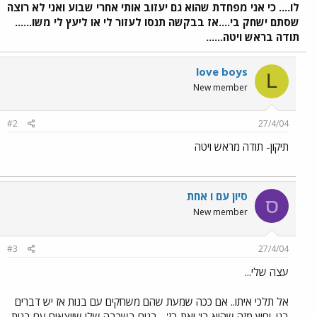
לו.... כי אני מפחדת שהוא גם יעזוב אותי אחרי שבוע ואני לא רוצה
שסתם ישחק בי....אז בבקשה תנסו לעזור לי או ליעץ לי משו......
תודה בראש ויטה......
love boys
L
New member
#2
27/4/04
תיקון- תודה מראש ויטה
סיון עם ו אחת
ס
New member
#3
27/4/04
עצה שלי...
אל תלכי איתו.. אם ככה שמעת שהם משחקים עם בנות אז יש דברים
בגו. וחוץ מזה שהוא בי' ואת בז'... בנים בשכבה שלי שיוצאים עם בנות