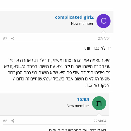
complicated girl2
C
New member
#7
27/4/04
זה לא ככה תותי.
היא העצמה אמרה,הם סתם משחקים בילדות. לאהבה אין גיל.
אני מכירה מישהו שסיים י"ב ויצא עם מישהי בכיתה ט'...ולא,זו לא
פדופיליה! הנקודה שלי פה היא שלא משנה בני כמה הם{ברור
שפער הגילאים חשוב אבל בשביל שנה/שנתיים זה כלום..}
העיקר האהבה.
תות15
ת
New member
#8
27/4/04
לא דיברתי על ההפרש של השנים...