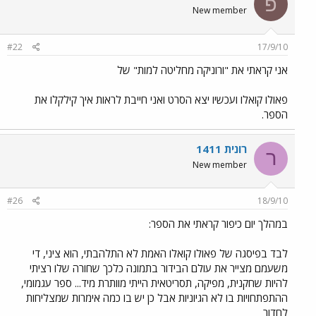
פ
New member
#22
17/9/10
אני קראתי את "ורוניקה מחליטה למות" של
פאולו קואלו ועכשיו יצא הסרט ואני חייבת לראות איך קילקלו את
הספר.
רונית 1411
ר
New member
#26
18/9/10
במהלך יום כיפור קראתי את הספר:
לבד בפיסגה של פאולו קואלו האמת לא התלהבתי, הוא ציני, די
משעמם מצייר את עולם הבידור בתמונה כלכך שחורה שלו רציתי
להיות שחקנית, מפיקה, תסריטאית הייתי מוותרת מיד... ספר עגמומי,
ההתפתחויות בו לא הגיוניות אבל כן יש בו כמה אימרות שמצליחות
לחדור