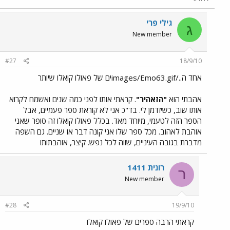
גילי פרי
ג
New member
#27
18/9/10
אחד ה../images/Emo63.gifים של פאולו קואלו שיותר
אהבתי הוא
"הזאהיר"
. קראתי אותו לפני כמה שנים ואשמח לקרוא
אותו שוב, כשיזדמן לי. בד"כ אני לא קוראת ספר פעמיים, אבל
הספר הזה לטעמי, מיוחד מאד. בכלל פאולו קואלו זה סופר שאני
אוהבת לאהוב. מכל ספר שלו אני קונה דבר או שניים. גם השפה
מדברת בגובה העיניים, שווה לכל נפש. קיצר, אוהבתותו
רונית 1411
ר
New member
#28
19/9/10
קראתי הרבה ספרים של פאולו קואלו