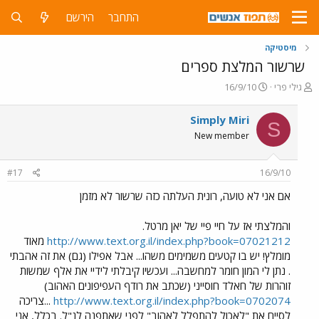
התחבר
הירשם
מיסטיקה
שרשור המלצת ספרים
פ
פ
גילי פרי
16/9/10
ו
ו
ת
ר
Simply Miri
S
ח
ס
New member
ה
ם
נ
ב
ו
ת
#17
16/9/10
ש
א
א
ר
אם אני לא טועה, רונית העלתה כזה שרשור לא מזמן
י
ך
והמלצתי אז על חיי פיי של יאן מרטל.
http://www.text.org.il/index.php?book=07021212
מאוד
מומלץ! יש בו קטעים משמימים משהו... אבל אפילו (גם) את זה אהבתי
. נתן לי המון חומר למחשבה... ועכשיו קיבלתי לידיי את אלף שמשות
זוהרות של חאלד חוסייני (שכתב את רודף העפיפונים האהוב)
http://www.text.org.il/index.php?book=0702074
...צריכה
לסיים את "לאכול להתפלל לאהוב" לפני שאתפנה לנ"ל. בכלל, אני