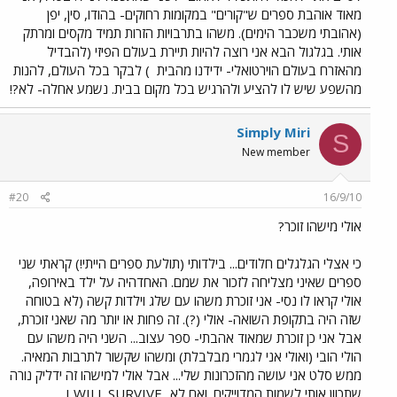
מאוד אוהבת ספרים ש"קורים" במקומות רחוקים- בהודו, סין, יפן
(אהובתי משכבר הימים). משהו בתרבויות הזרות תמיד מקסים ומרתק
אותי. בגלגול הבא אני רוצה להיות תיירת בעולם הפיזי (להבדיל
מהאזרח בעולם הוירטואלי- ידידנו מהבית
) לבקר בכל העולם, להנות
מהשפע שיש לו להציע ולהרגיש בכל מקום בבית. נשמע אחלה- לא?!
Simply Miri
S
New member
#20
16/9/10
אולי מישהו זוכר?
כי אצלי הגלגלים חלודים... בילדותי (תולעת ספרים הייתי!) קראתי שני
ספרים שאיני מצליחה לזכור את שמם. האחדהיה על ילד באירופה,
אולי קראו לו נסי- אני זוכרת משהו עם שלג וילדות קשה (לא בטוחה
שזה היה בתקופת השואה- אולי (?). זה פחות או יותר מה שאני זוכרת,
אבל אני כן זוכרת שמאוד אהבתי- ספר עצוב... השני היה משהו עם
הולי הובי (ואולי אני לגמרי מבלבלת) ומשהו שקשור לתרבות המאיה.
ממש סלט אני עושה מהזכרונות שלי... אבל אולי למישהו זה ידליק נורה
שתכוון אותי לשמות המדוייקים. ואם לא...I WILL SURVIVE