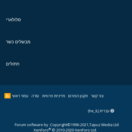
סלולארי
מבשלים כשר
חתולים
צור קשר
תקנון הפורום
מדיניות פרטיות
עזרה
עמוד ראשי
עברית (he_IL)
Forum software by
Copyright©1996-2021,Tapuz Media Ltd.
®
XenForo
© 2010-2020 XenForo Ltd.