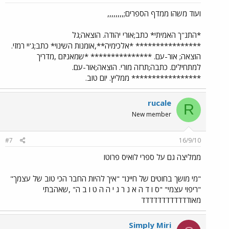
ועוד משהו ממדף הספרים;,,,,,,,,
*התנ''ך האמיתי* כתב;אורי יהודה. הוצאה;גל
**************** *אלכימיה**,אומנות השינוי* כתב;ג'יי רמזי.
הוצאה; אור-עם. *************** *שמאניזם ,מדריך
למתחילים. כתבה;תרזה מורי. הוצאה;אור-עם.
***************** ממליץ. יום טוב.
rucale
R
New member
#7
16/9/10
ממליצה גם על ספרי לואיס פרוטו
"מי מושך בחוטים של חיינו" "איך להיות החבר הכי טוב של עצמך"
"ריפוי עצמי" "ס ו ד ה א נ ר ג י ה ה ט ו ב ה" ,שאהבתי
מאודדדדדדדדדדדד
Simply Miri