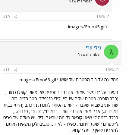
New member
#19
16/9/10
../images/Emo45.gif
גילי פרי
ג
New member
#11
16/9/10
ממליצה על רוב הספרים של אושו../images/Emo63.gif
בעיקר על "חופש" שמאד אהבתי. הספרים של פאולו קואלו כמובן,
(כבר הזכירו) ספרים של לואיז היי, לילי רוזנפלד. ספר בדיוני כזה
שקראתי בשבוע שעבר - "עולם הסוף" לוזוכרת מי כתב (הייתי בבית
חולים נו..) אבל מאד אהבתי. ועוד - "חולית", "כדור", פרנויה,,,
בכלל נדמה לי שאני קוראת כל מה שבא לי ליד, יש כאלה שהופכים
ל"ספרים לשעת חירום", כאילו - לא הכי טובים ולכן משאירה אותם
למצבים שאין לי מה לקרוא..