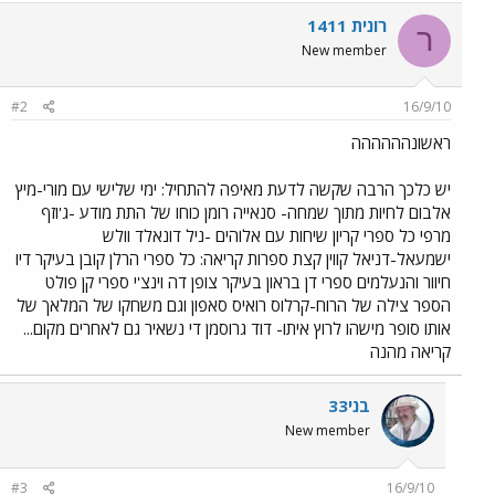
רונית 1411
ר
New member
#2
16/9/10
ראשונהההההה
יש כלכך הרבה שקשה לדעת מאיפה להתחיל: ימי שלישי עם מורי-מיץ
אלבום לחיות מתוך שמחה- סנאייה רומן כוחו של התת מודע -ג'וזף
מרפי כל ספרי קריון שיחות עם אלוהים -ניל דונאלד וולש
ישמעאל-דניאל קווין קצת ספרות קריאה: כל ספרי הרלן קובן בעיקר דיו
חיוור והנעלמים ספרי דן בראון בעיקר צופן דה וינצ'י ספרי קן פולט
הספר צילה של הרוח-קרלוס רואיס סאפון וגם משחקו של המלאך של
אותו סופר מישהו לרוץ איתו- דוד גרוסמן די נשאיר גם לאחרים מקום...
קריאה מהנה
בני33
New member
#3
16/9/10