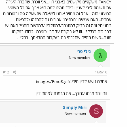
FANCY משקפיים מקושטים באבני חן ו...אני זוכרת שחברה העירה
את תשומת ליבי לעניין וביחד תהינו למה הוא צריך את כל השפע
החיצוני הזה... אבל זה מחזיר אותנו לשאלה שנשאלה פה ובפורומים
אחרים- האם אנשים "רוחניים" אמורים גם להתנהג/להראות
רוחניים? ומה זה בדיוק להתנהג/להתלבש/להראות רוחני? האם יש
דבר כזה בכלל? ...וזו לא ביקורת על דר' צ'ופרה- כבודו במקומו
מונח...פשוט תהייה שנזכרתי בה בעקבות המלצתך- רחלי
.
גילי פרי
ג
New member
#12
16/9/10
אחלה נושא לדיון מירי../images/Emo8.gif
וזה יותר מרמז עבורך... את מוזמנת לפתוח דיון
Simply Miri
S
New member