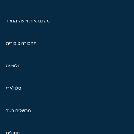
משכנתאות וייעוץ מחזור
תחבורה ציבורית
טלוויזיה
סלולארי
מבשלים כשר
חתולים