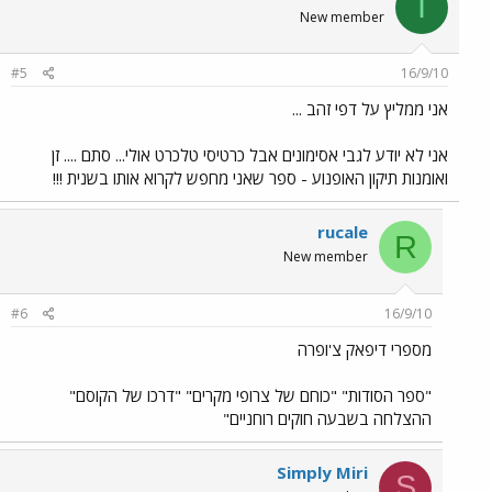
I
New member
#5
16/9/10
אני ממליץ על דפי זהב ...
אני לא יודע לגבי אסימונים אבל כרטיסי טלכרט אולי... סתם .... זן
ואומנות תיקון האופנוע - ספר שאני מחפש לקרוא אותו בשנית !!!
rucale
R
New member
#6
16/9/10
מספרי דיפאק צ'ופרה
"ספר הסודות" "כוחם של צרופי מקרים" "דרכו של הקוסם"
ההצלחה בשבעה חוקים רוחניים"
Simply Miri
S