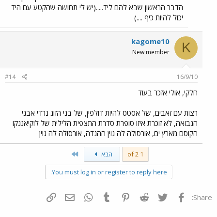
הדבר הראשון שבא להם ליד.....(יש לי תחושה שהקטע עם היד
יכול להיות כיף ....)
kagome10
K
New member
#14
16/9/10
חלקי, אולי אזכר בעוד
רצות עם זאבים, של אסטס להיות דולפין, של בני הזוג נרדי אבני
הנבואה, לא זוכרת איזו סופרת סדרת התצפית הלילית של לוקיאננקו
הקוסם מארץ ים, אורסולה לה גוין ההגדה, אורסולה לה גוין
Last
1 of 2
הבא
You must log in or register to reply here.
פייסבוק
Twitter
Reddit
Pinterest
Tumblr
WhatsApp
דואר אלקטרוני
הוסף קישור
Share: