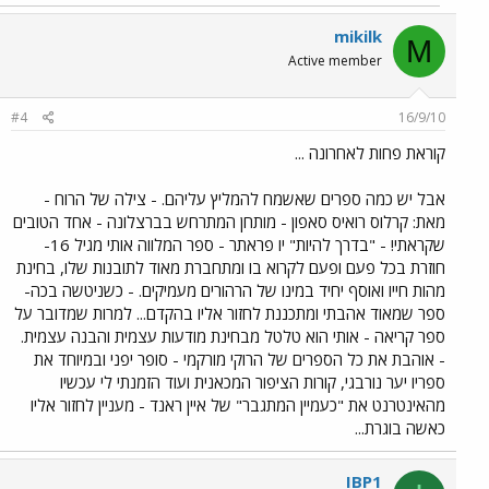
mikilk
M
Active member
#4
16/9/10
קוראת פחות לאחרונה ...
אבל יש כמה ספרים שאשמח להמליץ עליהם. - צילה של הרוח -
מאת: קרלוס רואיס סאפון - מותחן המתרחש בברצלונה - אחד הטובים
שקראתי! - "בדרך להיות" יו פראתר - ספר המלווה אותי מגיל 16-
חוזרת בכל פעם ופעם לקרוא בו ומתחברת מאוד לתובנות שלו, בחינת
מהות חייו ואוסף יחיד במינו של הרהורים מעמיקים. - כשניטשה בכה-
ספר שמאוד אהבתי ומתכננת לחזור אליו בהקדם... למרות שמדובר על
ספר קריאה - אותי הוא טלטל מבחינת מודעות עצמית והבנה עצמית.
- אוהבת את כל הספרים של הרוקי מורקמי - סופר יפני ובמיוחד את
ספריו יער נורבגי, קורות הציפור המכאנית ועוד הזמנתי לי עכשיו
מהאינטרנט את "כעמיין המתגבר" של איין ראנד - מעניין לחזור אליו
כאשה בוגרת...
IBP1