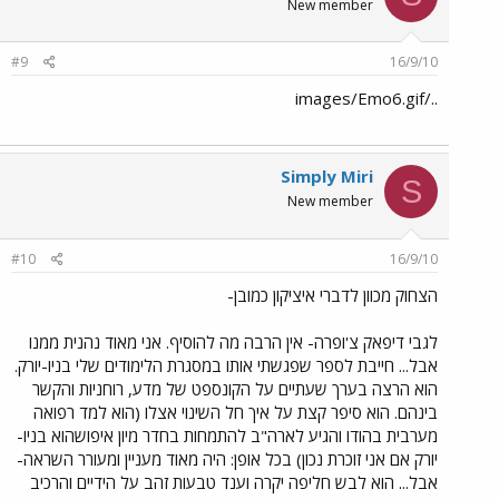
New member
#9
16/9/10
../images/Emo6.gif
Simply Miri
S
New member
#10
16/9/10
הצחוק מכוון לדברי איציקון כמובן-
לגבי דיפאק צ'ופרה- אין הרבה מה להוסיף. אני מאוד נהנית ממנו
אבל... חייבת לספר שפגשתי אותו במסגרת הלימודים שלי בניו-יורק.
הוא הרצה בערך שעתיים על הקונספט של מדע, רוחניות והקשר
בינהם. הוא סיפר קצת על איך חל השינוי אצלו (הוא למד רפואה
מערבית בהודו והגיע לארה"ב להתמחות בחדר מיון איפושהוא בניו-
יורק אם אני זוכרת נכון) בכל אופן: היה מאוד מעניין ומעורר השראה-
אבל... הוא לבש חליפה יקרה וענד טבעות זהב על הידיים והרכיב