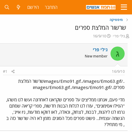
התחבר
הירשם
מיסטיקה
שרשור המלצת ספרים
פ
פ
גילי פרי
16/9/10
ו
ו
ת
ר
גילי פרי
ג
ח
ס
New member
ה
ם
נ
ב
ו
ת
#1
16/9/10
ש
א
א
ר
../images/Emo91.gif../images/Emo63.gifשרשור המלצת
י
ספרים../images/Emo63.gif../images/Emo91.gif
ך
מדי פעם, אנחנו ממליצים על ספרים שקראנו לאחרונה ועשו לנו משהו,
"הפילו אסימונים", עזרו לנו לגלות הבנות חדשות, ספרי קריאה שסתם
גרמו לנו ליהנות, לבכות, לצחוק, וכאלה, לאו דווקא מודעות, ניו אייג',
הגשמה עצמית... פשוט ספרים מכל הסוגים. מזמן לא היה שרשור כזה ב
, מי מתחיל?