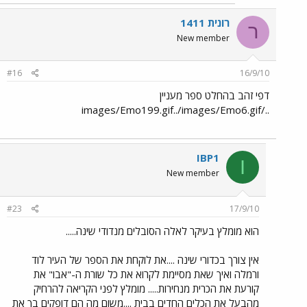
רונית 1411
ר
New member
#16
16/9/10
דפי זהב בהחלט ספר מעניין
../images/Emo199.gif../images/Emo6.gif
IBP1
I
New member
#23
17/9/10
הוא מומלץ בעיקר לאלה הסובלים מנדודי שינה.....
אין צורך בכדורי שינה ....את לוקחת את הספר של העיר לוד
ורמלה ואיך שאת מסיימת לקרוא את כל שורת ה-"אבו" את
קורעת את הכרית מנחירות..... מומלץ לפני הקריאה להרחיק
מהבעל את הכלים החדים בבית ....משום מה הם דופקים בך את