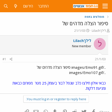
התחבר
הירשם
מומלצים בתפוז
סיפור הצלה מדהים של
פ
פ
לילךLilach
21/1/03
ו
ו
ת
ר
לילךLilach
ל
ח
ס
New member
ה
ם
נ
ב
ו
ת
#1
21/1/03
ש
א
א
ר
../images/Emo91.gif סיפור הצלה מדהים של
י
../images/Emo107.gif
ך
כבאי אילון חילצו כלב שנפל לבור בעומק 25 מטר
מפורום כבאות
ומניעת דלקות
.
You must log in or register to reply here.
פייסבוק
Twitter
Reddit
Pinterest
Tumblr
WhatsApp
דואר אלקטרוני
הוסף קישור
Share: