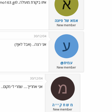
א
איזו ביקורת מועילה../images/Emo151.gif../images/Emo163.gif
אמא של פיונה
New member
30/12/04
ע
אני רצה... (אבל לאן?)
עמית@
New member
30/12/04
מ
אני אחרייך..... שמרי לי מקום...
מ ש ח ק י י ה
New member