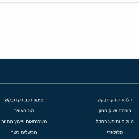
י
שור
הלוואות רק תבקש
מימון רכב רק תבקש
בורסה ושוק ההון
מזג האוויר
טיולים וחופש בחו"ל
משכנתאות וייעוץ מחזור
סלולארי
מבשלים כשר