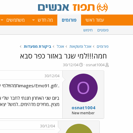
עמוד ראשי
פורומים
מה חדש
משתמשים
פוסטים
חיפוש
פורומים
אוכל ומשקאות
אוכל
ביקורת מסעדות
חמה!!!למי שגר באזור כפר סבא
פ
פ
30/12/04
osnat1004
ו
ו
ת
ר
30/12/04
ח
ס
O
../images/Emo91.gifחמה!!!למי שגר באזור כפר סבא
ה
ם
נ
ב
ו
ת
ש
א
מצוין...מחירים מדהימים...למשל יצא לנו ל6 חברה כ340 שח כולל סלטים חופשי אנשים לקחו יין...וסטי
osnat1004
א
ר
י
New member
ך
30/12/04