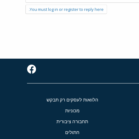
You must log in or register to reply here.
הלוואות לעסקים רק תבקש
מכוניות
תחבורה ציבורית
חתולים