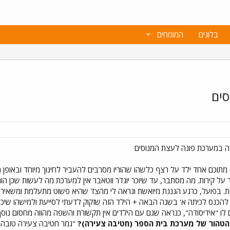
בלוגים
המומחים
סים
 ילדים בגן חובה מתוכם אחד ילד על רצף כלשהו שהוריו מסרבים להעביר לחינוך מיוחד וב
ל קירות. מה מסתבר, עד שיוכר יוגדר ווטאבר אין למערכת מה לעשות שכן הור
. בפועל, כרגע הגננת מיואשת ונראה לי מהצד שהיא פשוט מתעלמת ומשאירה
ללים שאמורים להכנס לכיתה א' בשנה הבאה + הילד הזה שזקוק לדעתי לסייעת ולמישהו
לו "אידיסודה", כנראה שגם עם הילדים אין תקשורת והשפה מהווה מחסום נוס
הטהור של מערכת בית הספר (חטיבה צעירה)?
"גמר חטיבה צעירה טובה" 