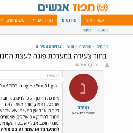
עמוד ראשי
פורומים
מה חדש
משתמשים
פוסטים
חיפוש
פורומים
משפחה
זוגיות
גרושים צעירים
בתור צעירה במערכת פונה לעצת המנו
פ
פ
נעיתה
18/9/10
ו
ו
ת
ר
18/9/10
ח
ס
נ
../images/Emo91.gif בתור צעירה במערכת פונה לעצת המנוסים
ה
ם
נ
ב
ו
ת
מערכת החינוך- 35
ש
א
שפכטל רצפה, סופר משהו לא ברור ע
נעיתה
א
ר
לשלבו אבל אין ממש מי שעושה זאת
י
New member
ממנה להחזיק 34 עו
ך
ומוגלי חושב אבל לא בטח שקוראים 
להתערב? או שמה זה בטיפולה 