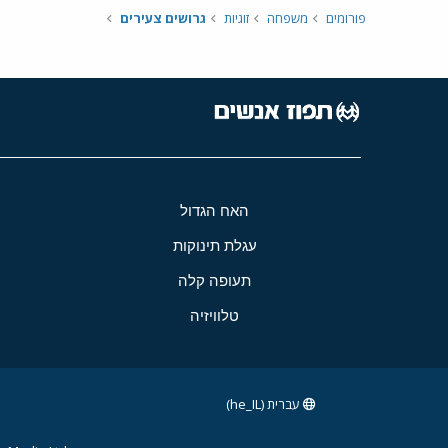
פורומים
משפחה
זוגיות
גרושים צעירים
האח הגדול
עגלת תינוקות
תעופה קלה
טלוויזיה
עברית (he_IL)