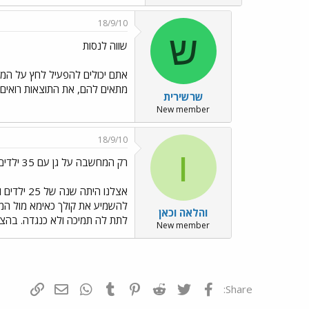
18/9/10
ש
שווה לנסות
אתם יכולים להפעיל לחץ על המנ
מתאים להם, את התוצאות רואים ו
שרשירית
New member
18/9/10
ו
רק המחשבה על גן עם 35 ילדים עושה לי צמרמורת
אצלנו הי
להשמיע את קולך כאימא מול הממ
והלאה וכאן
לתת לה תמיכה ולא כנגדה. בהצ
New member
פייסבוק
Twitter
Reddit
Pinterest
Tumblr
WhatsApp
דואר אלקטרונ
הוסף קי
Share: