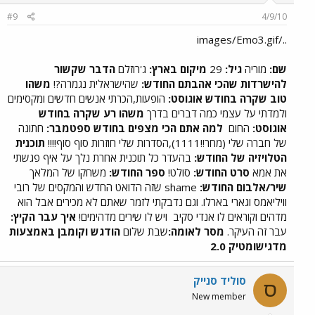
#9
4/9/10
../images/Emo3.gif
שם:
מוריה
גיל:
29
מיקום בארץ:
ג'רוזלם
הדבר שקשור
להישרדות שהכי אהבתם החודש:
שהישראלית נגמרה?!
משהו
טוב שקרה בחודש אוגוסט:
הופעות,הכרתי אנשים חדשים ומקסימים
ולמדתי על עצמי כמה דברים בדרך
משהו רע שקרה בחודש
אוגוסט:
החום
למה אתם הכי מצפים בחודש ספטמבר:
חתונה
של חברה שלי (מחר!!1111),הסדרות שלי חוזרות סוף סוף!!!!
תוכנית
הטלויזיה של החודש:
בהעדר כל תוכנית אחרת נלך על איף פגשתי
את אמא
סרט החודש:
סולט!
ספר החודש:
משחקו של המלאך
שיר/אלבום החודש:
shame שזה הדואט החדש והמקסים של רובי
וויליאמס וגארי בארלו. וגם נדבקתי לזמר שאתם לא מכירים אבל הוא
מדהים וקוראים לו אנדי סקיב
ויש לו שירים מדהימים!
איך עבר הקיץ:
עבר זה העיקר.
מסר לאומה:
שבת שלום
הודגש וקומבן באמצעות
מדגישומטיק 2.0
סוליד סנייק
ס
New member