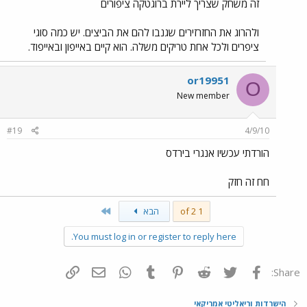
זה משחק שצריך ליירת ברוגטקה ציפורים
ולהרוג את החזרזירים שגנבו להם את הביצים. יש כמה סוגי
ציפרים ולכל אחת טריקים משלה. הוא קיים באייפון ובאייפוד.
or19951
O
New member
#19
4/9/10
הורדתי עכשיו אנגרי בירדס
חח זה חזק
Last
1 of 2
הבא
You must log in or register to reply here.
פייסבוק
Twitter
Reddit
Pinterest
Tumblr
WhatsApp
דואר אלקטרוני
הוסף קישור
Share:
הישרדות וריאליטי אמריקאי