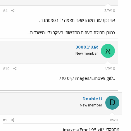
#4
3/9/10
אוי נכון! עוד משהו שאני מצפה לו בספטמבר..
כמובן תחילת העונות החדשות! בעיקר גלי והישרדות...
אנטיבס300
א
New member
#10
4/9/10
../images/Emo99.gif קייט פרי.
Double U
D
New member
#5
3/9/10
מתפקד!../images/Emo195.gif