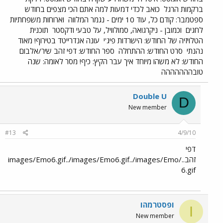
ברקמות הרגל
כואב לכדי דמעות למה אתם הכי מצפים בחודש
ספטמבר: קודם כל, עוד 10 ימים - נגמר המלווה
וארוחות משפחתיות
לחגים
וכמובן - ניקרגואה, סמולוויל, על טבעי ודקסטר
תוכנית
הטלויזיה של החודש: הישרדות פיג'י
עונה אנדרייטד בטירוף! מאוד
נהנתי
סרט החודש: ההתחלה
ספר החודש: דפי זהב שיר/אלבום
החודש: לא משהו מיוחד איך עבר הקיץ: כיף! מסר לאומה: שנה
טובההההההה
Double U
D
New member
#13
4/9/10
דפי
זהב../images/Emo6.gif../images/Emo6.gif../images/Emo
6.gif
IפסטרמהI
I
New member