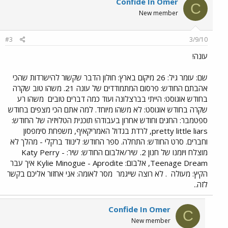
Confide In Omer
C
New member
#3
3/9/10
עונה!
שם: עומר גיל: 26 מיקום בארץ: חולון הדבר שקשור להישרדות שהכי
אהבתם החודש: פרסום המתמודדים של עונה 21. משהו טוב שקרה
בחודש אוגוסט: הייתי בברצלונה ועוד כמה דברים טובים
משהו רע
שקרה בחודש אוגוסט: לא משהו מיוחד. למה אתם הכי מצפים בחודש
ספטמבר: החגים וחודש אחרון בעבודה! תוכנית הטלויזיה של החודש:
pretty little liars, לרדת בגדול האמריקאיף, משפחת סימפסון
וחברים. סרט החודש: התחלה. ספר החודש: לינווד ברקלי - מהלך לא
מוצלח ויומנו של חנון 2. שיר/אלבום החודש: שיר: Katy Perry -
Teenage Dream, אלבום: Kylie Minogue - Aprodite איך עבר
הקיץ: מעולה
. לא רוצה שייגמר
מסר לאומה: אני אחזור אליכם בקשר
לזה..
Confide In Omer
C
New member