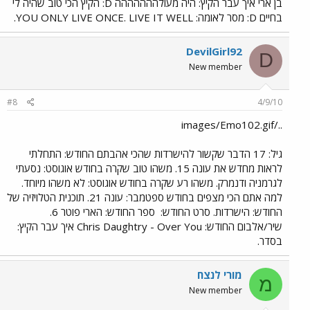
בן ארי איך עבר הקיץ: היה מעולההההההה D: הקיץ הכי טוב שהיה לי
בחיים D: מסר לאומה: YOU ONLY LIVE ONCE. LIVE IT WELL.
DevilGirl92
D
New member
#8
4/9/10
../images/Emo102.gif
גיל: 17 הדבר שקשור להישרדות שהכי אהבתם החודש: התחלתי
לראות מחדש את עונה 15. משהו טוב שקרה בחודש אוגוסט: נסעתי
לגרמניה ודנמרק. משהו רע שקרה בחודש אוגוסט: לא משהו מיוחד.
למה אתם הכי מצפים בחודש ספטמבר: עונה 21. תוכנית הטלויזיה של
החודש: הישרדות. סרט החודש:
ספר החודש: הארי פוטר 6.
שיר/אלבום החודש: Chris Daughtry - Over You איך עבר הקיץ:
בסדר.
מורי לנצח
מ
New member