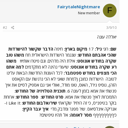
FairytaleNightmare
F
New member
#2
3/9/10
יאללה עונה
שם:
רוני
גיל:
17
מיקום בארץ:
חיפה
הדבר שקשור להישרדות
שהכי אהבתם החודש:
שנגמר הישרדות הישראלית חח
משהו טוב
שקרה בחודש אוגוסט:
אילת היה מדהים. וגם פיטרו אותי!!!
משהו
רע שקרה בחודש אוגוסט:
שיעורי נהיגה לא מתקדמים
למה אתם
הכי מצפים בחודש ספטמבר:
לכל העונות החדשות הבאות עלינו
לטובה
הישרדות כמובן (למרות שאני לא הכי נרגשת עם הקאסט
הזה), גוסיפ גירל, האוס, טופ מודל, ואולי אני גם אספיק לסיים את איך
פגשתי את אמא בזמן לעונה 6.
תוכנית הטלויזיה של החודש:
התמכרות לאיך פגשתי את אמא.
סרט החודש:
ספר החודש:
ארוחת
בוקר בטיפני'ס, כי זה היחיד שקראתי
שיר/אלבום החודש:
I Like It-
אנריקה איגלסיאס. שיר מפגר ומדבק מדי
איך עבר הקיץ:
כיףףףףףףףף
מסר לאומה:
אל תהיו טיפשים?