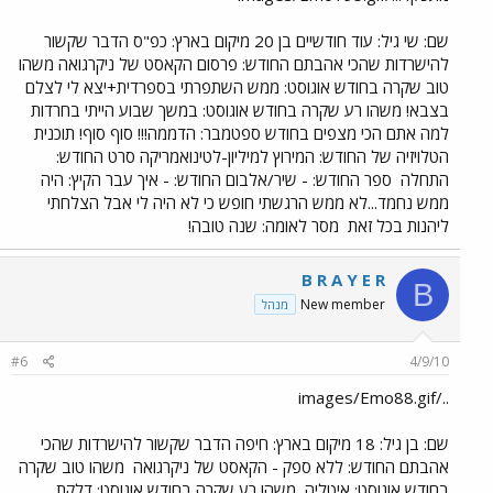
שם: שי גיל: עוד חודשיים בן 20 מיקום בארץ: כפ"ס הדבר שקשור
להישרדות שהכי אהבתם החודש: פרסום הקאסט של ניקרגואה משהו
טוב שקרה בחודש אוגוסט: ממש השתפרתי בספרדית+יצא לי לצלם
בצבא! משהו רע שקרה בחודש אוגוסט: במשך שבוע הייתי בחרדות
למה אתם הכי מצפים בחודש ספטמבר: הדממה!!! סוף סוף! תוכנית
הטלויזיה של החודש: המירוץ למיליון-לטינואמריקה סרט החודש:
התחלה
ספר החודש: - שיר/אלבום החודש: - איך עבר הקיץ: היה
ממש נחמד...לא ממש הרגשתי חופש כי לא היה לי אבל הצלחתי
ליהנות בכל זאת
מסר לאומה: שנה טובה!
B R A Y E R
B
New member
מנהל
#6
4/9/10
../images/Emo88.gif
שם: בן גיל: 18 מיקום בארץ: חיפה הדבר שקשור להישרדות שהכי
אהבתם החודש: ללא ספק - הקאסט של ניקרגואה
משהו טוב שקרה
בחודש אוגוסט: איטליה
משהו רע שקרה בחודש אוגוסט: דלקת