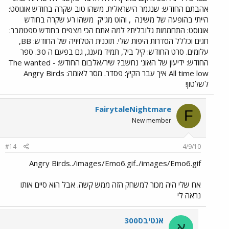
אהבתם החודש: שנגמר הישראלית. משהו טוב שקרה בחודש אוגוסט:
הייתי בהופעה של משינה
, והוט מג'יק
משהו רע שקרה בחודש
אוגוסט: התחממות גלובלית? למה אתם הכי מצפים בחודש ספטמבר:
חגים וכללל הסדרות היפות שלי. תוכנית הטלויזיה של החודש: BB,
עלומים. סרט החודש: קיל ביל, תמיד מענג, גם בפעם ה 30. ספר
החודש: ידיעון של האונ' נחשב? שיר/אלבום החודש: The wanted -
All time low איך עבר הקיץ: פסדר. מסר לאומה: Angry Birds
לשלטון!
FairytaleNightmare
F
New member
#14
4/9/10
Angry Birds../images/Emo6.gif../images/Emo6.gif
אח שלי היה מכור למשחק הזה ממש קשה. אבל הוא סיים אותו
נראה לי
אנטיבס300
א