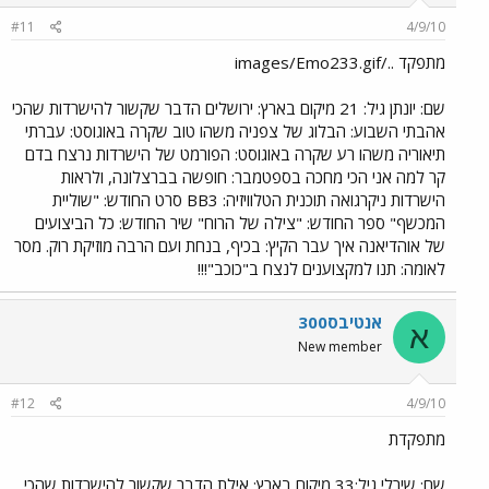
#11
4/9/10
מתפקד ../images/Emo233.gif
שם: יונתן גיל: 21 מיקום בארץ: ירושלים הדבר שקשור להישרדות שהכי
אהבתי השבוע: הבלוג של צפניה משהו טוב שקרה באוגוסט: עברתי
תיאוריה משהו רע שקרה באוגוסט: הפורמט של הישרדות נרצח בדם
קר למה אני הכי מחכה בספטמבר: חופשה בברצלונה, ולראות
הישרדות ניקרגואה תוכנית הטלוויזיה: BB3 סרט החודש: "שוליית
המכשף" ספר החודש: "צילה של הרוח" שיר החודש: כל הביצועים
של אוהדיאנה איך עבר הקיץ: בכיף, בנחת ועם הרבה מוזיקת רוק. מסר
לאומה: תנו למקצוענים לנצח ב"כוכב"!!!
אנטיבס300
א
New member
#12
4/9/10
מתפקדת
שם: שירלי גיל:33 מיקום בארץ: אילת הדבר שקשור להישרדות שהכי