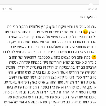
#7
4/9/10
מתפקדת D:
שם: נטע גיל: 15 וחצי מיקום בארץ: קיבוץ פלמחים-המקום הכי יפה
בארץ
הדבר שקשור להישרדות שהכי אהבתם החודש: ראיתי את
כל הגמר! הייתי כל כך גאה בעצמי על זה אחר כך.. אני לא מאמינה
שהם מרחו את הגמר הזה על יותר משלוש שעות. משהו טוב שקרה
בחודש אוגוסט: היה חודש מעולהההה D: מכל בחינה אפשרית D:
משהו רע שקרה בחודש אוגוסט: ידיד טוב התגייס אז לא יוצא לנו לדבר
למה אתם הכי מצפים בחודש ספטמבר: לחופשות של החגים
בעיקר XD אבל גם שלא יהיה קשה מידי במגמות שלקחתי (כימיה
וערבית) וגם לא במתמטיקה (5 יח"ל) או באנגלית (7 יח"ל)
תוכנית
הטלויזיה של החודש: אי.אר והאוס D: וגם בטי D: סרט החודש: זוהי
סדום ללא ספק
אני עדיין לא מצליחה להבין למה שמישהו יחשוב
שהסרט הזה לא מצחיק. ספר החודש: אליס בארץ הפלאות באנגלית.
אז נכון, הייתי צריכה לקרוא את כולו בשביל המבחן עליו שיהיה בעוד
יומיים והגעתי רק עד עמוד 18, אבל לא נורא. נעבור גם את זה בעזרת
סיכום מויקיפדיה של הספר XD שיר/אלבום החודש: POISON של
אליס קופר כנראה.. וגם אני אשיר לך שיר-התקווה 6 ו- ואיך שלא-מוש