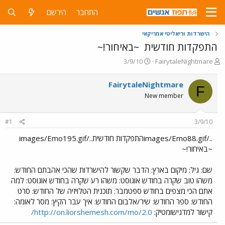
התחבר
הירשם
הישרדות וריאליטי אמריקאי
התפקדות חודשית
~באיחור!~
פ
פ
3/9/10
FairytaleNightmare
ו
ו
ת
ר
FairytaleNightmare
F
ח
ס
New member
ה
ם
נ
ב
ו
ת
#1
3/9/10
ש
א
א
ר
../images/Emo88.gifהתפקדות חודשית../images/Emo195.gif
י
~באיחור!~
ך
שם: גיל: מיקום בארץ: הדבר שקשור להישרדות שהכי אהבתם החודש:
משהו טוב שקרה בחודש אוגוסט: משהו רע שקרה בחודש אוגוסט: למה
אתם הכי מצפים בחודש ספטמבר: תוכנית הטלויזיה של החודש: סרט
החודש: ספר החודש: שיר/אלבום החודש: איך עבר הקיץ: מסר לאומה:
קישור למדגישומטיק:
http://on.liorshemesh.com/mo/2.0/