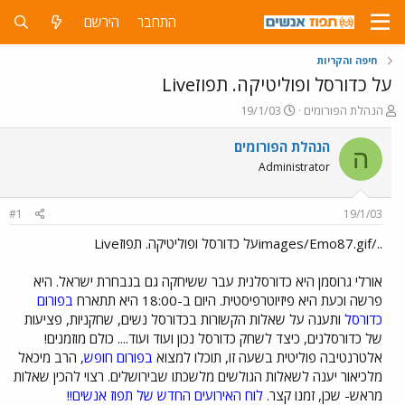
התחבר
הירשם
חיפה והקריות
על כדורסל ופוליטיקה. תפוזLive
פ
פ
הנהלת הפורומים
19/1/03
ו
ו
ת
ר
הנהלת הפורומים
ה
ח
ס
Administrator
ה
ם
נ
ב
ו
ת
#1
19/1/03
ש
א
א
ר
../images/Emo87.gifעל כדורסל ופוליטיקה. תפוזLive
י
ך
אורלי גרוסמן היא כדורסלנית עבר ששיחקה גם בנבחרת ישראל. היא
פרשה וכעת היא פיזיוטרפיסטית. היום ב-18:00 היא תתארח
בפורום
כדורסל
ותענה על שאלות הקשורות בכדורסל נשים, שחקניות, פציעות
של כדורסלנים, כיצד לשחק כדורסל נכון ועוד ועוד.... כולם מוזמנים!
אלטרנטיבה פוליטית בשעה זו, תוכלו למצוא
בפורום חופש
, הרב מיכאל
מלכיאור יענה לשאלות הגולשים מלשכתו שבירושלים. רצוי להכין שאלות
מראש- שכן, זמנו קצר.
לוח האירועים החדש של תפוז אנשים!!